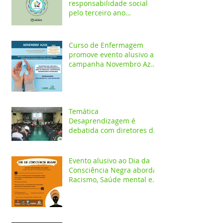
responsabilidade social
pelo terceiro ano
consecutivo
Curso de Enfermagem
promove evento alusivo a
campanha Novembro Azul
com palestras on-line
Temática
Desaprendizagem é
debatida com diretores da
rede pública em evento no
Iespes
Evento alusivo ao Dia da
Consciência Negra aborda
Racismo, Saúde mental e
construção identitária