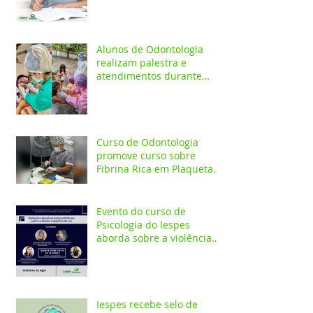
Alunos de Odontologia
realizam palestra e
atendimentos durante
ação em comunidade
indígena
Curso de Odontologia
promove curso sobre
Fibrina Rica em Plaquetas
e Plasma gel para alunos e
profis
Evento do curso de
Psicologia do Iespes
aborda sobre a violência
doméstica em Santarém
Iespes recebe selo de