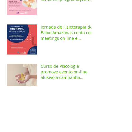
line e presencial
Jornada de Fisioterapia do
Baixo Amazonas conta com
meetings on-line e
workshops presenciais
Curso de Psicologia
promove evento on-line
alusivo a campanha
Setembro Amarelo
Depois de 42 anos da
morte de Frei Lucas, seu
legado permanece vivo
beneficiando a população
santare
Comissão de seleção de