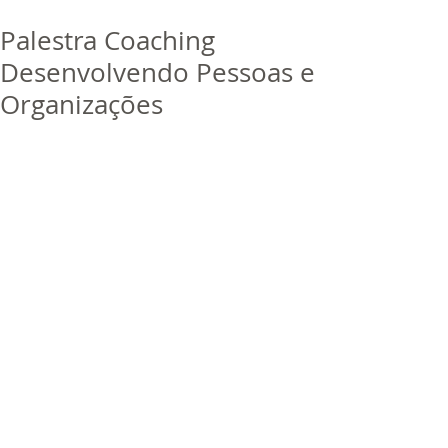
bora
dor
Palestra Coaching
Trabalhe Conosco
Desenvolvendo Pessoas e
Organizações