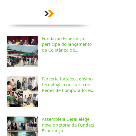
Fundação Esperança
participa do lançamento
da Coletânea de
Arborização Urbana da
Região Norte e reforça
compromisso com a
preservação do meio
ambiente
Parceria fortalece ensino
tecnológico no curso de
Redes de Computadores
do IESPES
Assembleia Geral elege
nova diretoria da Fundação
Esperança