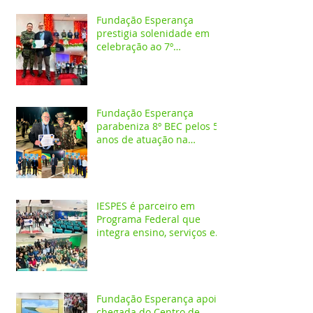
Fundação Esperança
prestigia solenidade em
celebração ao 7º
aniversário da 1ª CIPAMB
Fundação Esperança
parabeniza 8º BEC pelos 55
anos de atuação na
Amazônia
IESPES é parceiro em
Programa Federal que
integra ensino, serviços em
saúde e comunidade pela
transformação digital do
SUS
Fundação Esperança apoia
chegada do Centro de