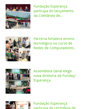
Fundação Esperança
participa do lançamento
da Coletânea de
Arborização Urbana da
Região Norte e reforça
compromisso com a
preservação do meio
ambiente
Parceria fortalece ensino
tecnológico no curso de
Redes de Computadores
do IESPES
Assembleia Geral elege
nova diretoria da Fundação
Esperança
Fundação Esperança
participa de cerimônia de