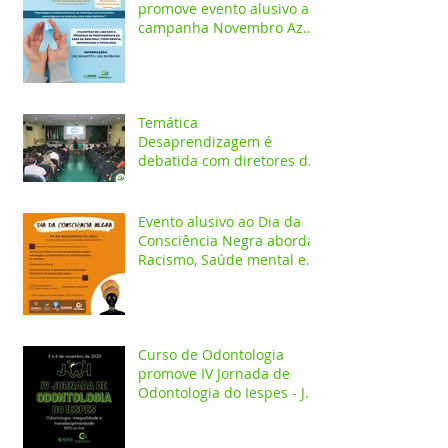
promove evento alusivo a
campanha Novembro Azul
com palestras on-line
Temática
Desaprendizagem é
debatida com diretores da
rede pública em evento no
Iespes
Evento alusivo ao Dia da
Consciência Negra aborda
Racismo, Saúde mental e
construção identitária
Curso de Odontologia
promove IV Jornada de
Odontologia do Iespes - JOI
com palestras on-line