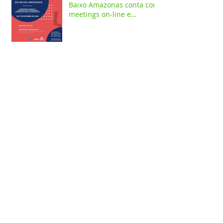
Baixo Amazonas conta com
meetings on-line e
workshops presenciais
Curso de Psicologia
promove evento on-line
alusivo a campanha
Setembro Amarelo
Depois de 42 anos da
morte de Frei Lucas, seu
legado permanece vivo
beneficiando a população
santare
Comissão de seleção de
Monitoria divulga errata do
edital e cronograma de
entrevistas