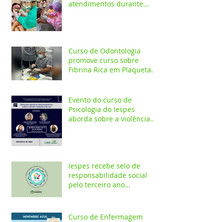
atendimentos durante
ação em comunidade
indígena
Curso de Odontologia
promove curso sobre
Fibrina Rica em Plaquetas
e Plasma gel para alunos e
profis
Evento do curso de
Psicologia do Iespes
aborda sobre a violência
doméstica em Santarém
Iespes recebe selo de
responsabilidade social
pelo terceiro ano
consecutivo
Curso de Enfermagem