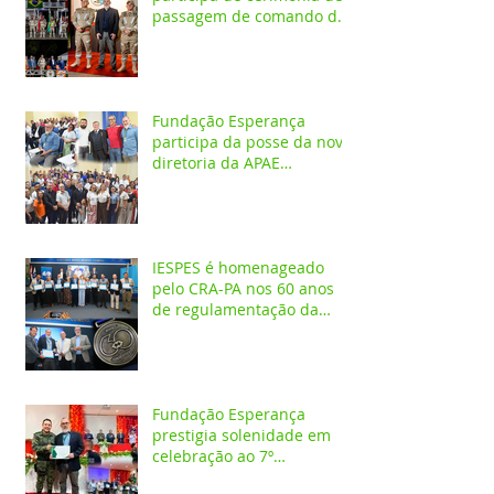
passagem de comando do
4º GBM em Santarém
Fundação Esperança
participa da posse da nova
diretoria da APAE
Santarém
IESPES é homenageado
pelo CRA-PA nos 60 anos
de regulamentação da
profissão de Administrador
Fundação Esperança
prestigia solenidade em
celebração ao 7º
aniversário da 1ª CIPAMB