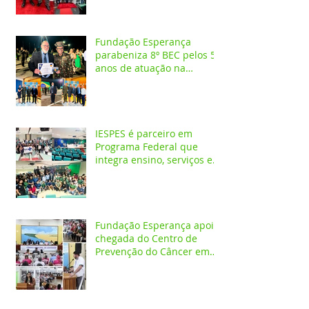
Fundação Esperança
parabeniza 8º BEC pelos 55
anos de atuação na
Amazônia
IESPES é parceiro em
Programa Federal que
integra ensino, serviços em
saúde e comunidade pela
transformação digital do
SUS
Fundação Esperança apoia
chegada do Centro de
Prevenção do Câncer em
Santarém e destaca
oportunidades para
formação acadêmica