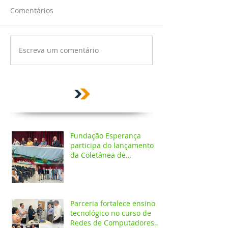
Comentários
Escreva um comentário
Fundação Esperança
participa do lançamento
da Coletânea de
Arborização Urbana da
Região Norte e reforça
compromisso com a
preservação do meio
ambiente
Parceria fortalece ensino
tecnológico no curso de
Redes de Computadores