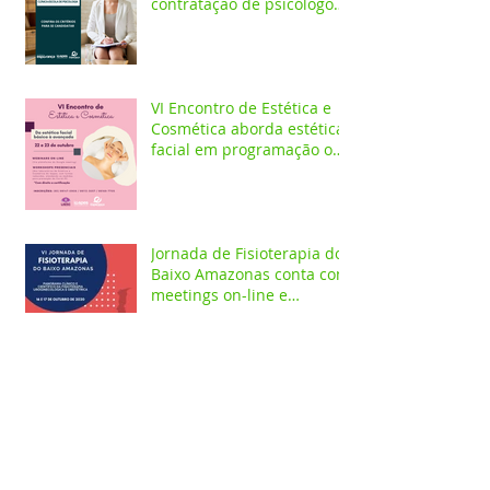
contratação de psicólogo
clínico
VI Encontro de Estética e
Cosmética aborda estética
facial em programação on-
line e presencial
Jornada de Fisioterapia do
Baixo Amazonas conta com
meetings on-line e
workshops presenciais
Curso de Psicologia
promove evento on-line
alusivo a campanha
Setembro Amarelo