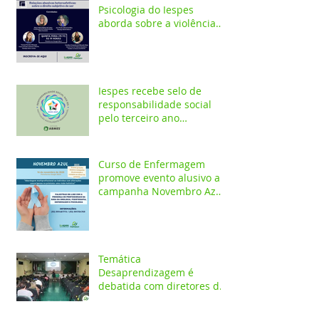
Psicologia do Iespes
aborda sobre a violência
doméstica em Santarém
Iespes recebe selo de
responsabilidade social
pelo terceiro ano
consecutivo
Curso de Enfermagem
promove evento alusivo a
campanha Novembro Azul
com palestras on-line
Temática
Desaprendizagem é
debatida com diretores da
rede pública em evento no
Iespes