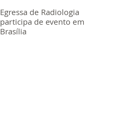
bora
dor
Egressa de Radiologia
Trabalhe Conosco
participa de evento em
Brasília