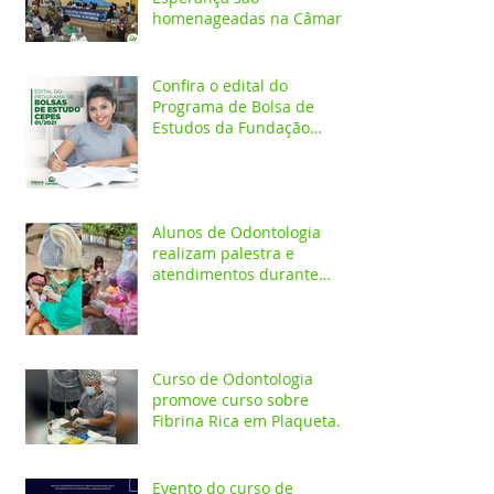
homenageadas na Câmara
dos Vereadores
Confira o edital do
Programa de Bolsa de
Estudos da Fundação
Esperança/CEPES
Alunos de Odontologia
realizam palestra e
atendimentos durante
ação em comunidade
indígena
Curso de Odontologia
promove curso sobre
Fibrina Rica em Plaquetas
e Plasma gel para alunos e
profis
Evento do curso de