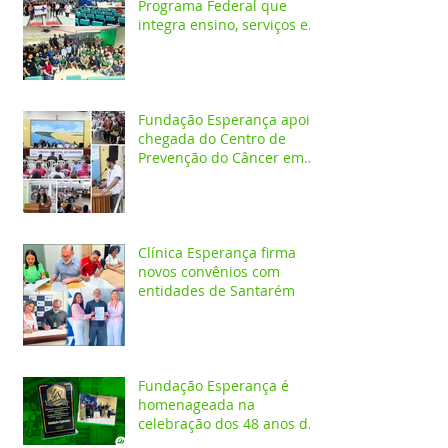
Programa Federal que
integra ensino, serviços em
saúde e comunidade pela
transformação digital do
SUS
Fundação Esperança apoia
chegada do Centro de
Prevenção do Câncer em
Santarém e destaca
oportunidades para
formação acadêmica
Clínica Esperança firma
novos convênios com
entidades de Santarém
Fundação Esperança é
homenageada na
celebração dos 48 anos da
APAE