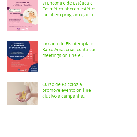
VI Encontro de Estética e
Cosmética aborda estética
facial em programação on-
line e presencial
Jornada de Fisioterapia do
Baixo Amazonas conta com
meetings on-line e
workshops presenciais
Curso de Psicologia
promove evento on-line
alusivo a campanha
Setembro Amarelo
Depois de 42 anos da
morte de Frei Lucas, seu
legado permanece vivo
beneficiando a população