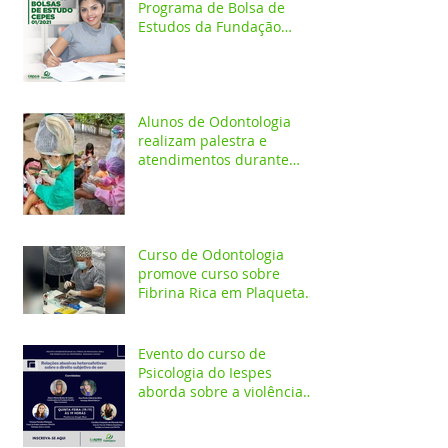
Programa de Bolsa de
Estudos da Fundação
Esperança/CEPES
Alunos de Odontologia
realizam palestra e
atendimentos durante
ação em comunidade
indígena
Curso de Odontologia
promove curso sobre
Fibrina Rica em Plaquetas
e Plasma gel para alunos e
profis
Evento do curso de
Psicologia do Iespes
aborda sobre a violência
doméstica em Santarém