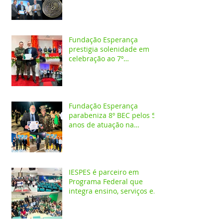
profissão de Administrador
Fundação Esperança
prestigia solenidade em
celebração ao 7º
aniversário da 1ª CIPAMB
Fundação Esperança
parabeniza 8º BEC pelos 55
anos de atuação na
Amazônia
IESPES é parceiro em
Programa Federal que
integra ensino, serviços em
saúde e comunidade pela
transformação digital do
SUS