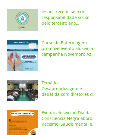
Iespes recebe selo de
responsabilidade social
pelo terceiro ano
consecutivo
Curso de Enfermagem
promove evento alusivo a
campanha Novembro Azul
com palestras on-line
Temática
Desaprendizagem é
debatida com diretores da
rede pública em evento no
Iespes
Evento alusivo ao Dia da
Consciência Negra aborda
Racismo, Saúde mental e
construção identitária