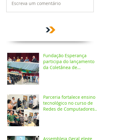
Escreva um comentário
Fundação Esperança
participa do lançamento
da Coletânea de
Arborização Urbana da
Região Norte e reforça
compromisso com a
preservação do meio
ambiente
Parceria fortalece ensino
tecnológico no curso de
Redes de Computadores
do IESPES
Assembleia Geral elege