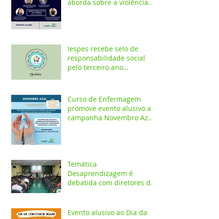
aborda sobre a violência
doméstica em Santarém
Iespes recebe selo de
responsabilidade social
pelo terceiro ano
consecutivo
Curso de Enfermagem
promove evento alusivo a
campanha Novembro Azul
com palestras on-line
Temática
Desaprendizagem é
debatida com diretores da
rede pública em evento no
Iespes
Evento alusivo ao Dia da