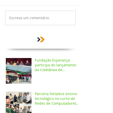
Escreva um comentário
Fundação Esperança
participa do lançamento
da Coletânea de
Arborização Urbana da
Região Norte e reforça
compromisso com a
preservação do meio
ambiente
Parceria fortalece ensino
tecnológico no curso de
Redes de Computadores
do IESPES