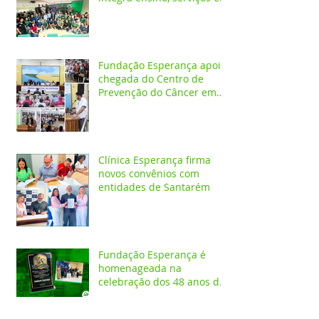
saúde e comunidade pela
transformação digital do
SUS
Fundação Esperança apoia
chegada do Centro de
Prevenção do Câncer em
Santarém e destaca
oportunidades para
formação acadêmica
Clínica Esperança firma
novos convênios com
entidades de Santarém
Fundação Esperança é
homenageada na
celebração dos 48 anos da
APAE