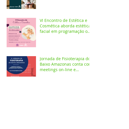
VI Encontro de Estética e
Cosmética aborda estética
facial em programação on-
line e presencial
Jornada de Fisioterapia do
Baixo Amazonas conta com
meetings on-line e
workshops presenciais
Curso de Psicologia
promove evento on-line
alusivo a campanha
Setembro Amarelo
Depois de 42 anos da