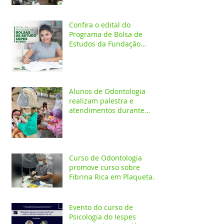
dos Vereadores
Confira o edital do
Programa de Bolsa de
Estudos da Fundação
Esperança/CEPES
Alunos de Odontologia
realizam palestra e
atendimentos durante
ação em comunidade
indígena
Curso de Odontologia
promove curso sobre
Fibrina Rica em Plaquetas
e Plasma gel para alunos e
profis
Evento do curso de
Psicologia do Iespes