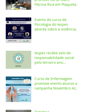
Fibrina Rica em Plaquetas
e Plasma gel para alunos e
profis
Evento do curso de
Psicologia do Iespes
aborda sobre a violência
doméstica em Santarém
Iespes recebe selo de
responsabilidade social
pelo terceiro ano
consecutivo
Curso de Enfermagem
promove evento alusivo a
campanha Novembro Azul
com palestras on-line
Temática