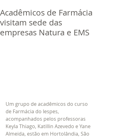
bora
dor
Acadêmicos de Farmácia
Trabalhe Conosco
visitam sede das
empresas Natura e EMS
Um grupo de acadêmicos do curso 
de Farmácia do Iespes, 
acompanhados pelos professoras 
Keyla Thiago, Katillin Azevedo e Yane 
Almeida, estão em Hortolândia, São 