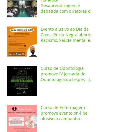
Desaprendizagem é
debatida com diretores da
rede pública em evento no
Iespes
Evento alusivo ao Dia da
Consciência Negra aborda
Racismo, Saúde mental e
construção identitária
Curso de Odontologia
promove IV Jornada de
Odontologia do Iespes - JOI
com palestras on-line
Curso de Enfermagem
promove evento on-line
alusivo a campanha
Outubro Rosa