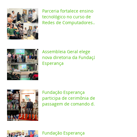
preservação do meio
ambiente
Parceria fortalece ensino
tecnológico no curso de
Redes de Computadores
do IESPES
Assembleia Geral elege
nova diretoria da Fundação
Esperança
Fundação Esperança
participa de cerimônia de
passagem de comando do
4º GBM em Santarém
Fundação Esperança