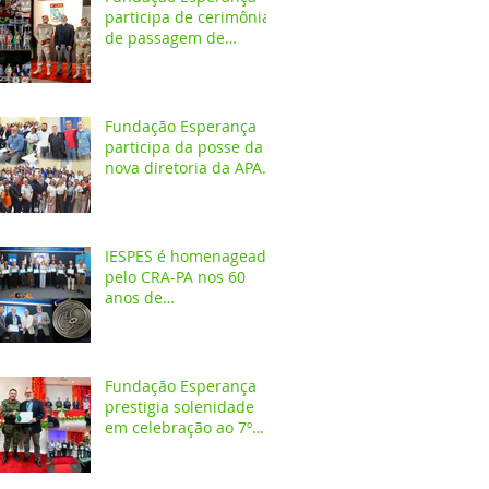
participa de cerimônia
de passagem de
comando do 4º GBM
em Santarém
Fundação Esperança
participa da posse da
nova diretoria da APAE
Santarém
IESPES é homenageado
pelo CRA-PA nos 60
anos de
regulamentação da
profissão de
Administrador
Fundação Esperança
prestigia solenidade
em celebração ao 7º
aniversário da 1ª
CIPAMB