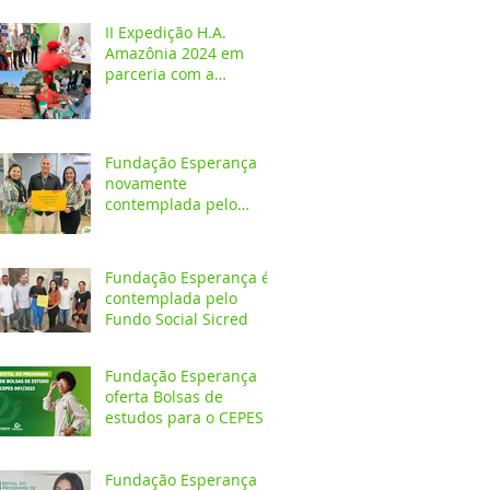
crianças e adolescentes
II Expedição H.A.
Amazônia 2024 em
parceria com a
Fundação Esperança
Fundação Esperança
novamente
contemplada pelo
Fundo Social Sicredi
Fundação Esperança é
contemplada pelo
Fundo Social Sicred
Fundação Esperança
oferta Bolsas de
estudos para o CEPES
Fundação Esperança