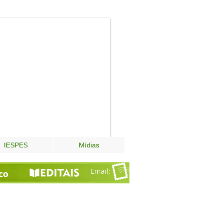
Fundação
Esperança
IESPES
Mídias
Email
:
co