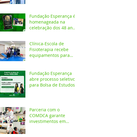
Fundação Esperança é
homenageada na
celebração dos 48 anos
da APAE
Clínica-Escola de
Fisioterapia recebe
equipamentos para
atendimentos
Neurofuncionais
Fundação Esperança
abre processo seletivo
para Bolsa de Estudos
no CEPES
Parceria com o
COMDCA garante
investimentos em
espaços destinados ao
atendimento de