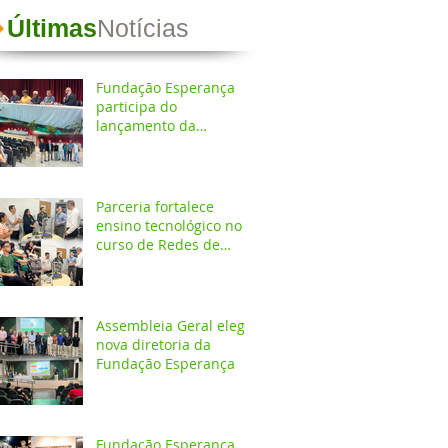
Últimas
Notícias
Fundação Esperança
participa do
lançamento da
Coletânea de
Arborização Urbana da
Região Norte e reforça
compromisso com a
Parceria fortalece
preservação do meio
ensino tecnológico no
ambiente
curso de Redes de
Computadores do
IESPES
Assembleia Geral elege
nova diretoria da
Fundação Esperança
Fundação Esperança