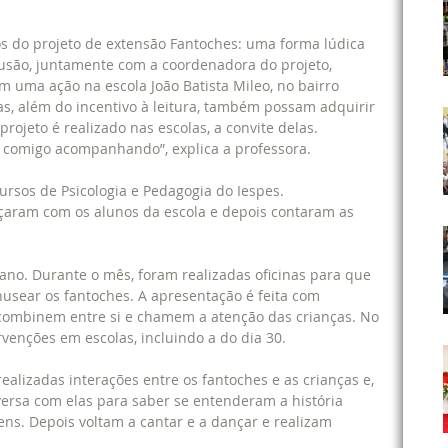
ios do projeto de extensão Fantoches: uma forma lúdica 
nclusão, juntamente com a coordenadora do projeto, 
m uma ação na escola João Batista Mileo, no bairro 
as, além do incentivo à leitura, também possam adquirir 
rojeto é realizado nas escolas, a convite delas. 
 comigo acompanhando”, explica a professora.
rsos de Psicologia e Pedagogia do Iespes. 
çaram com os alunos da escola e depois contaram as 
 ano. Durante o mês, foram realizadas oficinas para que 
sear os fantoches. A apresentação é feita com 
 combinem entre si e chamem a atenção das crianças. No 
rvenções em escolas, incluindo a do dia 30.
alizadas interações entre os fantoches e as crianças e, 
ersa com elas para saber se entenderam a história 
s. Depois voltam a cantar e a dançar e realizam 