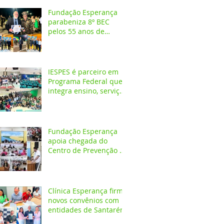
Fundação Esperança
parabeniza 8º BEC
pelos 55 anos de
atuação na Amazônia
IESPES é parceiro em
Programa Federal que
integra ensino, serviços
em saúde e
comunidade pela
transformação digital
do SUS
Fundação Esperança
apoia chegada do
Centro de Prevenção do
Câncer em Santarém e
destaca oportunidades
para formação
acadêmica
Clínica Esperança firma
novos convênios com
entidades de Santarém