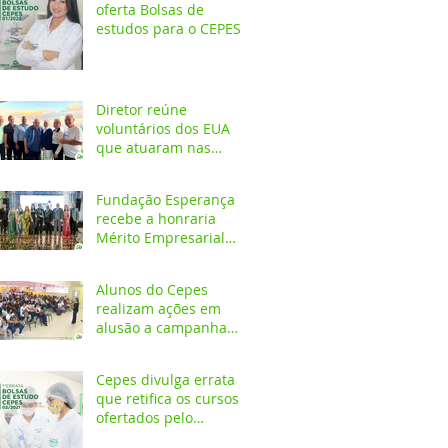
oferta Bolsas de
estudos para o CEPES
Diretor reúne
voluntários dos EUA
que atuaram nas
primeiras décadas da
Fundação Esperança
Fundação Esperança
recebe a honraria
Mérito Empresarial
2020 na festa Melhores
do Ano
Alunos do Cepes
realizam ações em
alusão a campanha
Outubro Rosa
Cepes divulga errata
que retifica os cursos
ofertados pelo
Programa de Bolsa de