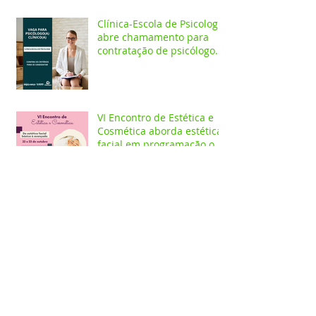
Clínica-Escola de Psicologia
abre chamamento para
contratação de psicólogo
clínico
VI Encontro de Estética e
Cosmética aborda estética
facial em programação on-
line e presencial
Jornada de Fisioterapia do
Baixo Amazonas conta com
meetings on-line e
workshops presenciais
Curso de Psicologia