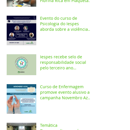
Fibrina Rica em Plaquetas
e Plasma gel para alunos e
profis
Evento do curso de
Psicologia do Iespes
aborda sobre a violência
doméstica em Santarém
Iespes recebe selo de
responsabilidade social
pelo terceiro ano
consecutivo
Curso de Enfermagem
promove evento alusivo a
campanha Novembro Azul
com palestras on-line
Temática