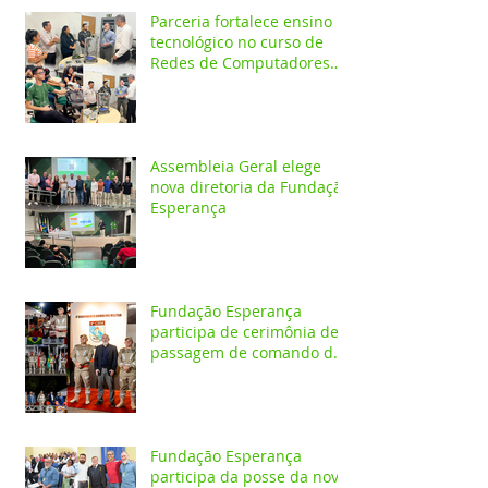
preservação do meio
ambiente
Parceria fortalece ensino
tecnológico no curso de
Redes de Computadores
do IESPES
Assembleia Geral elege
nova diretoria da Fundação
Esperança
Fundação Esperança
participa de cerimônia de
passagem de comando do
4º GBM em Santarém
Fundação Esperança
participa da posse da nova