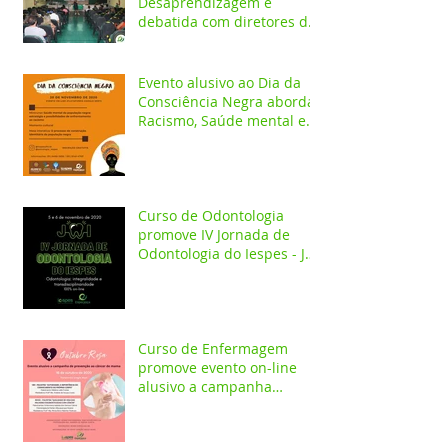
Desaprendizagem é
debatida com diretores da
rede pública em evento no
Iespes
Evento alusivo ao Dia da
Consciência Negra aborda
Racismo, Saúde mental e
construção identitária
Curso de Odontologia
promove IV Jornada de
Odontologia do Iespes - JOI
com palestras on-line
Curso de Enfermagem
promove evento on-line
alusivo a campanha
Outubro Rosa