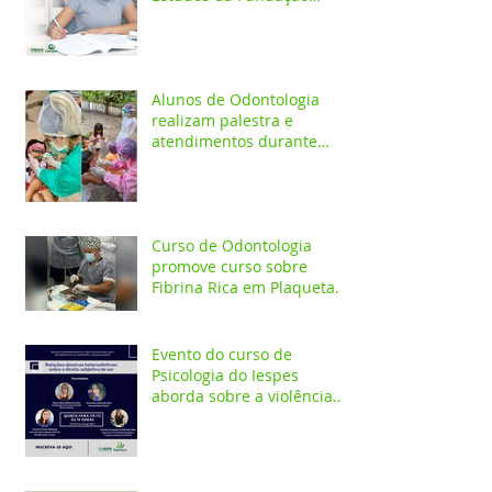
Esperança/CEPES
Alunos de Odontologia
realizam palestra e
atendimentos durante
ação em comunidade
indígena
Curso de Odontologia
promove curso sobre
Fibrina Rica em Plaquetas
e Plasma gel para alunos e
profis
Evento do curso de
Psicologia do Iespes
aborda sobre a violência
doméstica em Santarém