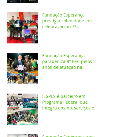
Fundação Esperança
prestigia solenidade em
celebração ao 7º
aniversário da 1ª CIPAMB
Fundação Esperança
parabeniza 8º BEC pelos 55
anos de atuação na
Amazônia
IESPES é parceiro em
Programa Federal que
integra ensino, serviços em
saúde e comunidade pela
transformação digital do
SUS
Fundação Esperança apoia