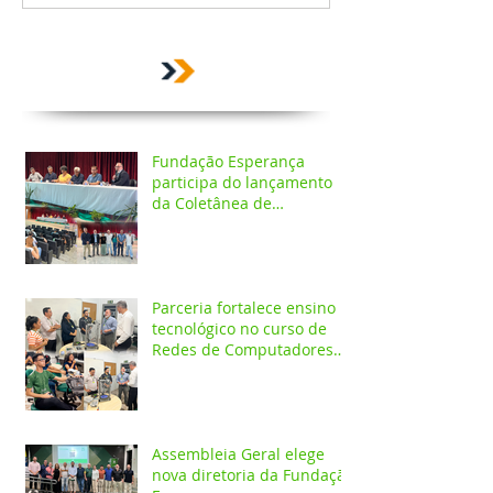
Fundação Esperança
participa do lançamento
da Coletânea de
Arborização Urbana da
Região Norte e reforça
compromisso com a
preservação do meio
ambiente
Parceria fortalece ensino
tecnológico no curso de
Redes de Computadores
do IESPES
Assembleia Geral elege
nova diretoria da Fundação