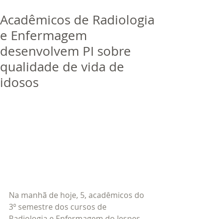
bora
dor
Acadêmicos de Radiologia
Trabalhe Conosco
e Enfermagem
desenvolvem PI sobre
qualidade de vida de
idosos
Na manhã de hoje, 5, acadêmicos do 
3º semestre dos cursos de 
Radiologia e Enfermagem do Iespes 