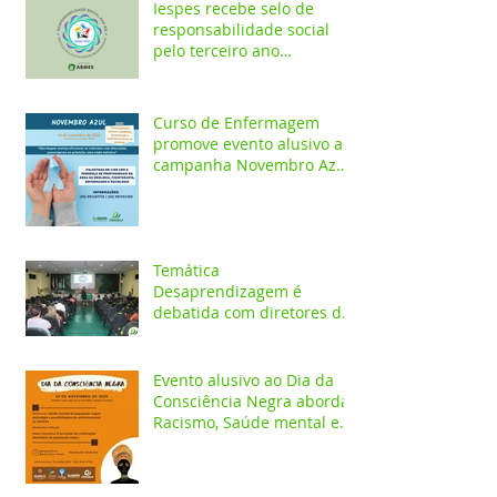
Iespes recebe selo de
responsabilidade social
pelo terceiro ano
consecutivo
Curso de Enfermagem
promove evento alusivo a
campanha Novembro Azul
com palestras on-line
Temática
Desaprendizagem é
debatida com diretores da
rede pública em evento no
Iespes
Evento alusivo ao Dia da
Consciência Negra aborda
Racismo, Saúde mental e
construção identitária