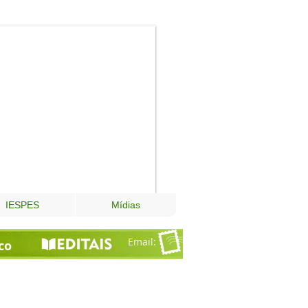
Fundação
Esperança
IESPES
Mídias
Email
:
co