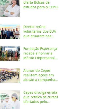
oferta Bolsas de
estudos para o CEPES
Diretor reúne
voluntários dos EUA
que atuaram nas
primeiras décadas da
Fundação Esperança
Fundação Esperança
recebe a honraria
Mérito Empresarial
2020 na festa Melhores
do Ano
Alunos do Cepes
realizam ações em
alusão a campanha
Outubro Rosa
Cepes divulga errata
que retifica os cursos
ofertados pelo
Programa de Bolsa de