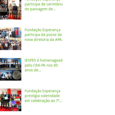
participa de cerimônia
de passagem de
comando do 4º GBM
em Santarém
Fundação Esperança
participa da posse da
nova diretoria da APAE
Santarém
IESPES é homenageado
pelo CRA-PA nos 60
anos de
regulamentação da
profissão de
Administrador
Fundação Esperança
prestigia solenidade
em celebração ao 7º
aniversário da 1ª
CIPAMB