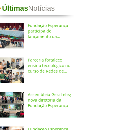
Últimas
Notícias
Fundação Esperança
participa do
lançamento da
Coletânea de
Arborização Urbana da
Região Norte e reforça
compromisso com a
Parceria fortalece
preservação do meio
ensino tecnológico no
ambiente
curso de Redes de
Computadores do
IESPES
Assembleia Geral elege
nova diretoria da
Fundação Esperança
Fundação Esperança