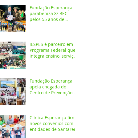
Fundação Esperança
parabeniza 8º BEC
pelos 55 anos de
atuação na Amazônia
IESPES é parceiro em
Programa Federal que
integra ensino, serviços
em saúde e
comunidade pela
transformação digital
do SUS
Fundação Esperança
apoia chegada do
Centro de Prevenção do
Câncer em Santarém e
destaca oportunidades
para formação
acadêmica
Clínica Esperança firma
novos convênios com
entidades de Santarém