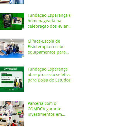
Fundação Esperança é
homenageada na
celebração dos 48 anos
da APAE
Clínica-Escola de
Fisioterapia recebe
equipamentos para
atendimentos
Neurofuncionais
Fundação Esperança
abre processo seletivo
para Bolsa de Estudos
no CEPES
Parceria com o
COMDCA garante
investimentos em
espaços destinados ao
atendimento de