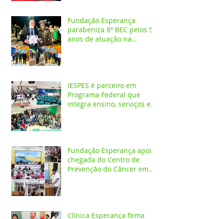
Fundação Esperança
parabeniza 8º BEC pelos 55
anos de atuação na
Amazônia
IESPES é parceiro em
Programa Federal que
integra ensino, serviços em
saúde e comunidade pela
transformação digital do
SUS
Fundação Esperança apoia
chegada do Centro de
Prevenção do Câncer em
Santarém e destaca
oportunidades para
formação acadêmica
Clínica Esperança firma