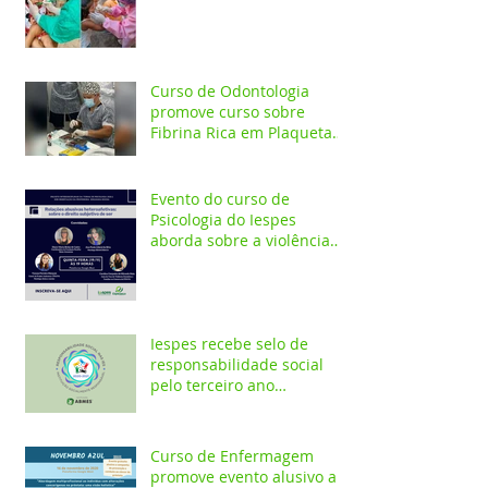
ação em comunidade
indígena
Curso de Odontologia
promove curso sobre
Fibrina Rica em Plaquetas
e Plasma gel para alunos e
profis
Evento do curso de
Psicologia do Iespes
aborda sobre a violência
doméstica em Santarém
Iespes recebe selo de
responsabilidade social
pelo terceiro ano
consecutivo
Curso de Enfermagem
promove evento alusivo a