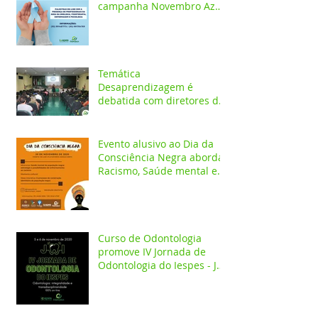
campanha Novembro Azul
com palestras on-line
Temática
Desaprendizagem é
debatida com diretores da
rede pública em evento no
Iespes
Evento alusivo ao Dia da
Consciência Negra aborda
Racismo, Saúde mental e
construção identitária
Curso de Odontologia
promove IV Jornada de
Odontologia do Iespes - JOI
com palestras on-line