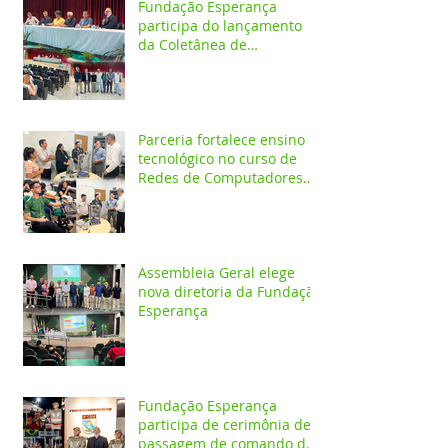
Fundação Esperança
participa do lançamento
da Coletânea de
Arborização Urbana da
Região Norte e reforça
compromisso com a
preservação do meio
ambiente
Parceria fortalece ensino
tecnológico no curso de
Redes de Computadores
do IESPES
Assembleia Geral elege
nova diretoria da Fundação
Esperança
Fundação Esperança
participa de cerimônia de
passagem de comando do