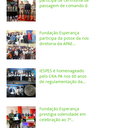
participa de cerimônia de
passagem de comando do
4º GBM em Santarém
Fundação Esperança
participa da posse da nova
diretoria da APAE
Santarém
IESPES é homenageado
pelo CRA-PA nos 60 anos
de regulamentação da
profissão de Administrador
Fundação Esperança
prestigia solenidade em
celebração ao 7º
aniversário da 1ª CIPAMB