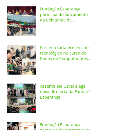
Fundação Esperança
participa do lançamento
da Coletânea de
Arborização Urbana da
Região Norte e reforça
compromisso com a
preservação do meio
ambiente
Parceria fortalece ensino
tecnológico no curso de
Redes de Computadores
do IESPES
Assembleia Geral elege
nova diretoria da Fundação
Esperança
Fundação Esperança