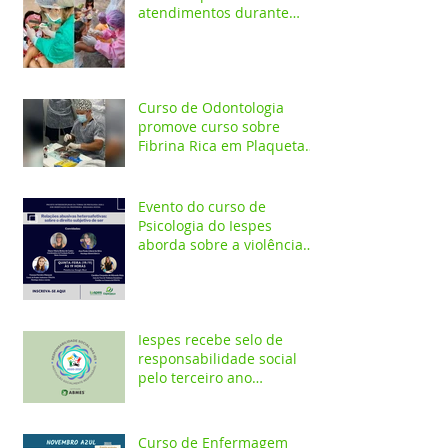
atendimentos durante
ação em comunidade
indígena
Curso de Odontologia
promove curso sobre
Fibrina Rica em Plaquetas
e Plasma gel para alunos e
profis
Evento do curso de
Psicologia do Iespes
aborda sobre a violência
doméstica em Santarém
Iespes recebe selo de
responsabilidade social
pelo terceiro ano
consecutivo
Curso de Enfermagem