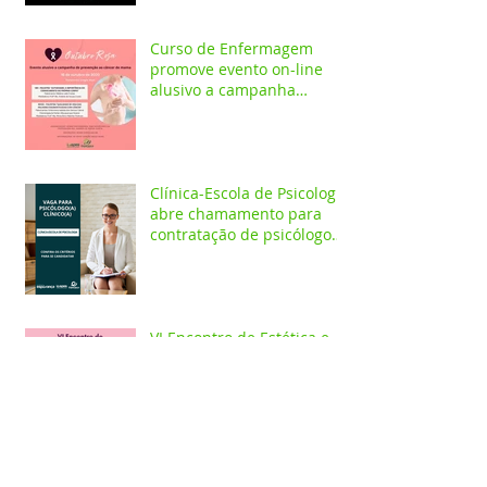
Curso de Enfermagem
promove evento on-line
alusivo a campanha
Outubro Rosa
Clínica-Escola de Psicologia
abre chamamento para
contratação de psicólogo
clínico
VI Encontro de Estética e
Cosmética aborda estética
facial em programação on-
line e presencial
Jornada de Fisioterapia do