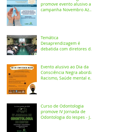
promove evento alusivo a
campanha Novembro Azul
com palestras on-line
Temática
Desaprendizagem é
debatida com diretores da
rede pública em evento no
Iespes
Evento alusivo ao Dia da
Consciência Negra aborda
Racismo, Saúde mental e
construção identitária
Curso de Odontologia
promove IV Jornada de
Odontologia do Iespes - JOI
com palestras on-line