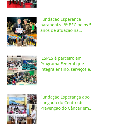
Fundação Esperança
parabeniza 8º BEC pelos 55
anos de atuação na
Amazônia
IESPES é parceiro em
Programa Federal que
integra ensino, serviços em
saúde e comunidade pela
transformação digital do
SUS
Fundação Esperança apoia
chegada do Centro de
Prevenção do Câncer em
Santarém e destaca
oportunidades para
formação acadêmica