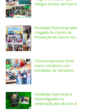
integra ensino, serviços em
saúde e comunidade pela
transformação digital do
SUS
Fundação Esperança apoia
chegada do Centro de
Prevenção do Câncer em
Santarém e destaca
oportunidades para
formação acadêmica
Clínica Esperança firma
novos convênios com
entidades de Santarém
Fundação Esperança é
homenageada na
celebração dos 48 anos da
APAE