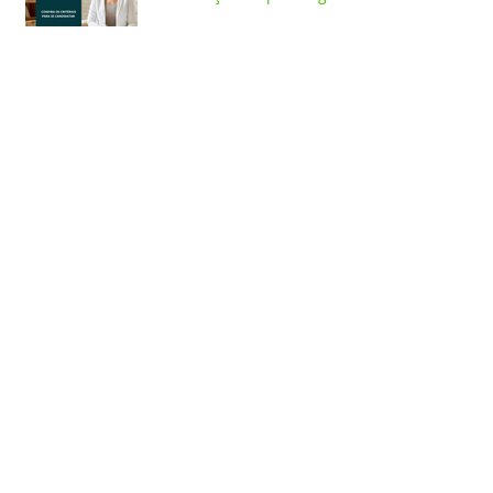
clínico
VI Encontro de Estética e
Cosmética aborda estética
facial em programação on-
line e presencial
Jornada de Fisioterapia do
Baixo Amazonas conta com
meetings on-line e
workshops presenciais
Curso de Psicologia
promove evento on-line
alusivo a campanha
Setembro Amarelo