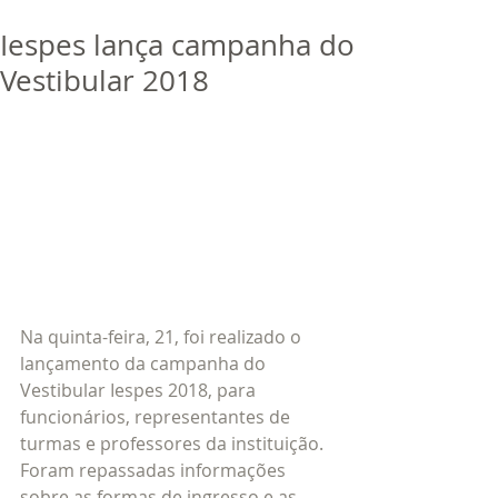
bora
dor
Iespes lança campanha do
Trabalhe Conosco
Vestibular 2018
Na quinta-feira, 21, foi realizado o 
lançamento da campanha do 
Vestibular Iespes 2018, para 
funcionários, representantes de 
turmas e professores da instituição. 
Foram repassadas informações 
sobre as formas de ingresso e as 