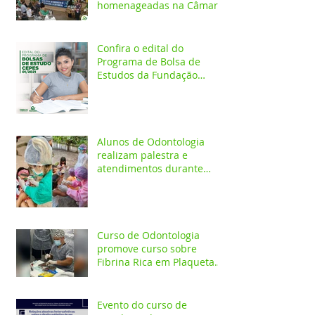
homenageadas na Câmara
dos Vereadores
Confira o edital do
Programa de Bolsa de
Estudos da Fundação
Esperança/CEPES
Alunos de Odontologia
realizam palestra e
atendimentos durante
ação em comunidade
indígena
Curso de Odontologia
promove curso sobre
Fibrina Rica em Plaquetas
e Plasma gel para alunos e
profis
Evento do curso de