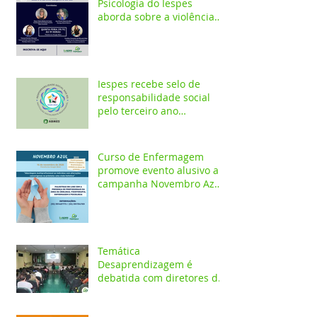
Psicologia do Iespes
aborda sobre a violência
doméstica em Santarém
Iespes recebe selo de
responsabilidade social
pelo terceiro ano
consecutivo
Curso de Enfermagem
promove evento alusivo a
campanha Novembro Azul
com palestras on-line
Temática
Desaprendizagem é
debatida com diretores da
rede pública em evento no
Iespes