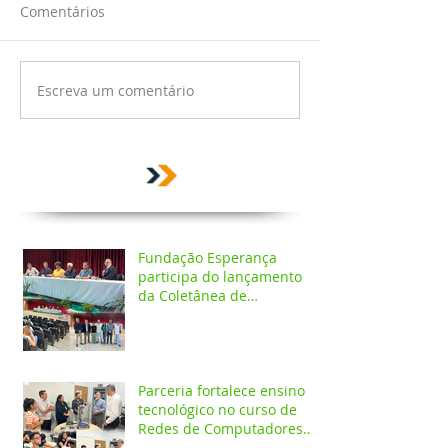
Comentários
Escreva um comentário
Fundação Esperança
participa do lançamento
da Coletânea de
Arborização Urbana da
Região Norte e reforça
compromisso com a
preservação do meio
ambiente
Parceria fortalece ensino
tecnológico no curso de
Redes de Computadores
do IESPES