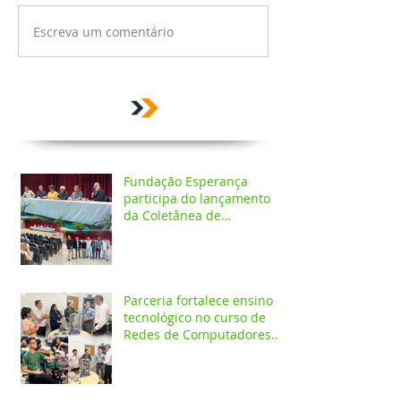
Escreva um comentário
Fundação Esperança
participa do lançamento
da Coletânea de
Arborização Urbana da
Região Norte e reforça
compromisso com a
preservação do meio
ambiente
Parceria fortalece ensino
tecnológico no curso de
Redes de Computadores
do IESPES