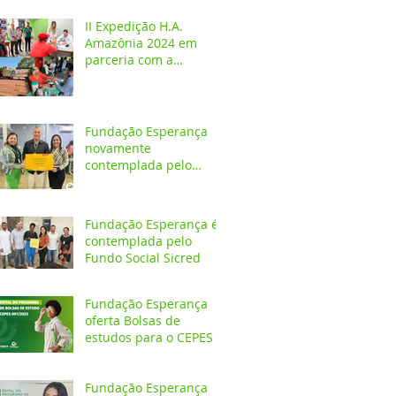
crianças e adolescentes
II Expedição H.A.
Amazônia 2024 em
parceria com a
Fundação Esperança
Fundação Esperança
novamente
contemplada pelo
Fundo Social Sicredi
Fundação Esperança é
contemplada pelo
Fundo Social Sicred
Fundação Esperança
oferta Bolsas de
estudos para o CEPES
Fundação Esperança