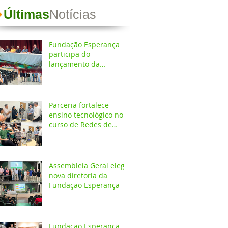
Últimas
Notícias
Fundação Esperança
participa do
lançamento da
Coletânea de
Arborização Urbana da
Região Norte e reforça
compromisso com a
Parceria fortalece
preservação do meio
ensino tecnológico no
ambiente
curso de Redes de
Computadores do
IESPES
Assembleia Geral elege
nova diretoria da
Fundação Esperança
Fundação Esperança