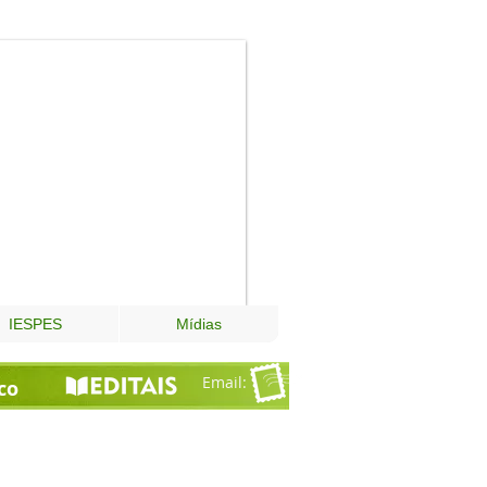
Fundação
Esperança
IESPES
Mídias
Email
:
co