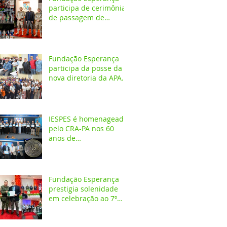
participa de cerimônia
de passagem de
comando do 4º GBM
em Santarém
Fundação Esperança
participa da posse da
nova diretoria da APAE
Santarém
IESPES é homenageado
pelo CRA-PA nos 60
anos de
regulamentação da
profissão de
Administrador
Fundação Esperança
prestigia solenidade
em celebração ao 7º
aniversário da 1ª
CIPAMB