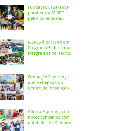
Fundação Esperança
parabeniza 8º BEC
pelos 55 anos de
atuação na Amazônia
IESPES é parceiro em
Programa Federal que
integra ensino, serviços
em saúde e
comunidade pela
transformação digital
do SUS
Fundação Esperança
apoia chegada do
Centro de Prevenção do
Câncer em Santarém e
destaca oportunidades
para formação
acadêmica
Clínica Esperança firma
novos convênios com
entidades de Santarém