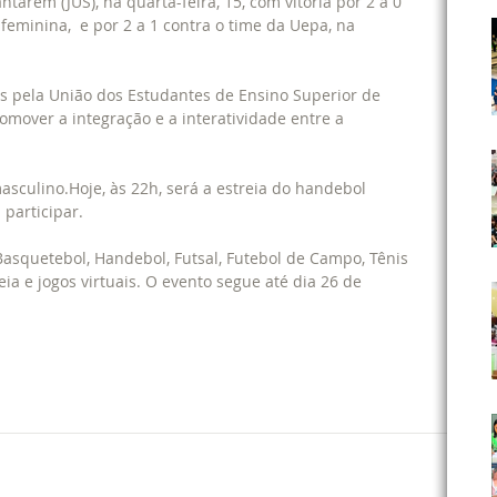
ntarém (JUS), na quarta-feira, 15, com vitória por 2 a 0 
feminina,  e por 2 a 1 contra o time da Uepa, na 
os pela União dos Estudantes de Ensino Superior de 
omover a integração e a interatividade entre a 
masculino.Hoje, às 22h, será a estreia do handebol 
participar.
asquetebol, Handebol, Futsal, Futebol de Campo, Tênis 
eia e jogos virtuais. O evento segue até dia 26 de 