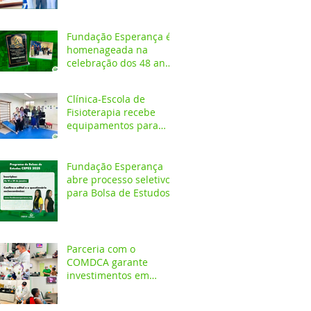
Fundação Esperança é
homenageada na
celebração dos 48 anos
da APAE
Clínica-Escola de
Fisioterapia recebe
equipamentos para
atendimentos
Neurofuncionais
Fundação Esperança
abre processo seletivo
para Bolsa de Estudos
no CEPES
Parceria com o
COMDCA garante
investimentos em
espaços destinados ao
atendimento de