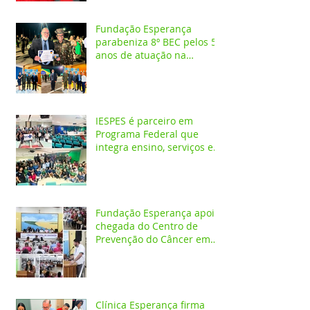
Fundação Esperança
parabeniza 8º BEC pelos 55
anos de atuação na
Amazônia
IESPES é parceiro em
Programa Federal que
integra ensino, serviços em
saúde e comunidade pela
transformação digital do
SUS
Fundação Esperança apoia
chegada do Centro de
Prevenção do Câncer em
Santarém e destaca
oportunidades para
formação acadêmica
Clínica Esperança firma