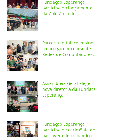
Fundação Esperança
participa do lançamento
da Coletânea de
Arborização Urbana da
Região Norte e reforça
compromisso com a
preservação do meio
ambiente
Parceria fortalece ensino
tecnológico no curso de
Redes de Computadores
do IESPES
Assembleia Geral elege
nova diretoria da Fundação
Esperança
Fundação Esperança
participa de cerimônia de
passagem de comando do