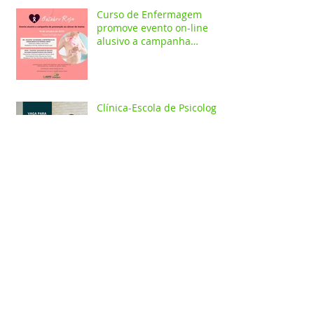
Curso de Enfermagem
promove evento on-line
alusivo a campanha
Outubro Rosa
Clínica-Escola de Psicologia
abre chamamento para
contratação de psicólogo
clínico
VI Encontro de Estética e
Cosmética aborda estética
facial em programação on-
line e presencial
Jornada de Fisioterapia do
Baixo Amazonas conta com