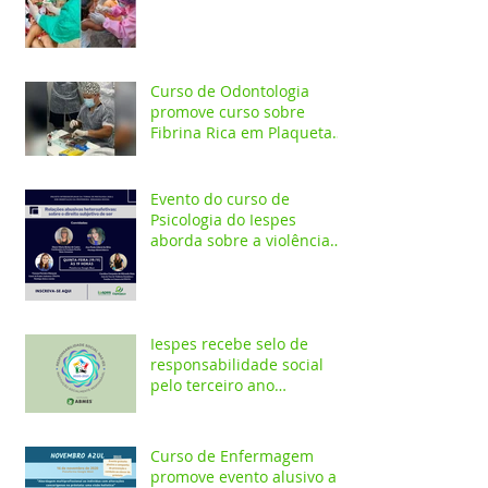
ação em comunidade
indígena
Curso de Odontologia
promove curso sobre
Fibrina Rica em Plaquetas
e Plasma gel para alunos e
profis
Evento do curso de
Psicologia do Iespes
aborda sobre a violência
doméstica em Santarém
Iespes recebe selo de
responsabilidade social
pelo terceiro ano
consecutivo
Curso de Enfermagem
promove evento alusivo a