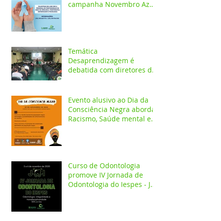
campanha Novembro Azul
com palestras on-line
Temática
Desaprendizagem é
debatida com diretores da
rede pública em evento no
Iespes
Evento alusivo ao Dia da
Consciência Negra aborda
Racismo, Saúde mental e
construção identitária
Curso de Odontologia
promove IV Jornada de
Odontologia do Iespes - JOI
com palestras on-line