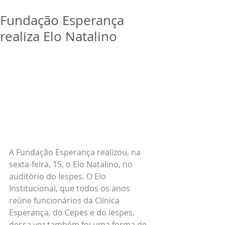
bora
dor
Fundação Esperança
Trabalhe Conosco
realiza Elo Natalino
A Fundação Esperança realizou, na 
sexta-feira, 15, o Elo Natalino, no 
auditório do Iespes. O Elo 
Institucional, que todos os anos 
reúne funcionários da Clínica 
Esperança, do Cepes e do Iespes, 
dessa vez também foi uma forma de 