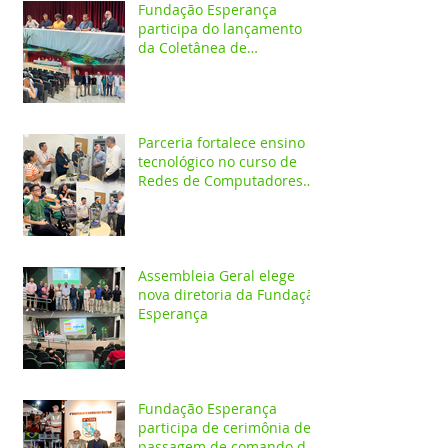
Fundação Esperança
participa do lançamento
da Coletânea de
Arborização Urbana da
Região Norte e reforça
compromisso com a
preservação do meio
ambiente
Parceria fortalece ensino
tecnológico no curso de
Redes de Computadores
do IESPES
Assembleia Geral elege
nova diretoria da Fundação
Esperança
Fundação Esperança
participa de cerimônia de
passagem de comando do