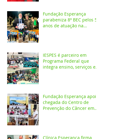
Fundação Esperança
parabeniza 8º BEC pelos 55
anos de atuação na
Amazônia
IESPES é parceiro em
Programa Federal que
integra ensino, serviços em
saúde e comunidade pela
transformação digital do
SUS
Fundação Esperança apoia
chegada do Centro de
Prevenção do Câncer em
Santarém e destaca
oportunidades para
formação acadêmica
Clínica Esperança firma