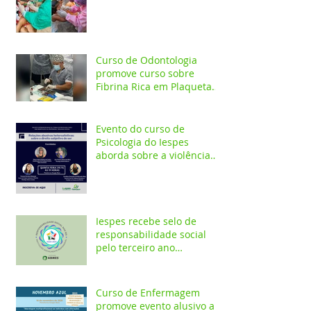
ação em comunidade
indígena
Curso de Odontologia
promove curso sobre
Fibrina Rica em Plaquetas
e Plasma gel para alunos e
profis
Evento do curso de
Psicologia do Iespes
aborda sobre a violência
doméstica em Santarém
Iespes recebe selo de
responsabilidade social
pelo terceiro ano
consecutivo
Curso de Enfermagem
promove evento alusivo a