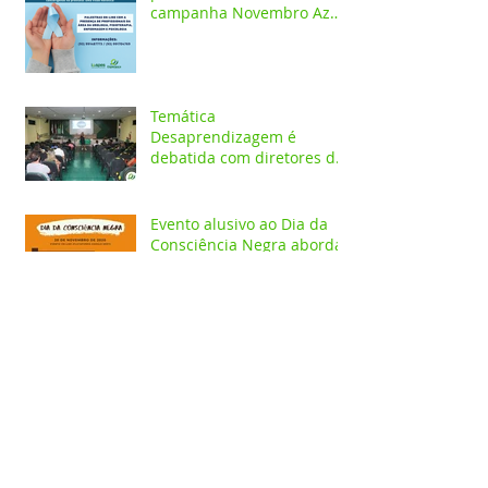
campanha Novembro Azul
com palestras on-line
Temática
Desaprendizagem é
debatida com diretores da
rede pública em evento no
Iespes
Evento alusivo ao Dia da
Consciência Negra aborda
Racismo, Saúde mental e
construção identitária
Curso de Odontologia
promove IV Jornada de
Odontologia do Iespes - JOI
com palestras on-line