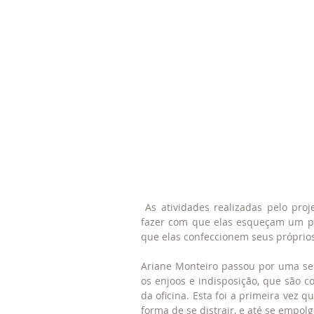
 As atividades realizadas pelo projeto são uma forma de ocupar a mente das mulheres e 
fazer com que elas esqueçam um p
que elas confeccionem seus próprio
Ariane Monteiro passou por uma ses
os enjoos e indisposição, que são c
da oficina. Esta foi a primeira vez q
forma de se distrair, e até se empolg