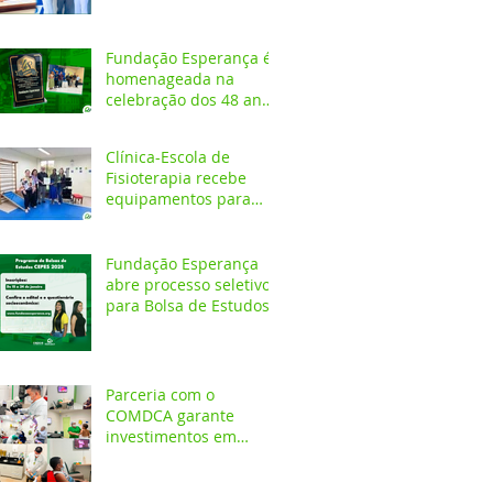
Fundação Esperança é
homenageada na
celebração dos 48 anos
da APAE
Clínica-Escola de
Fisioterapia recebe
equipamentos para
atendimentos
Neurofuncionais
Fundação Esperança
abre processo seletivo
para Bolsa de Estudos
no CEPES
Parceria com o
COMDCA garante
investimentos em
espaços destinados ao
atendimento de