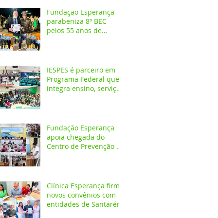
Fundação Esperança
parabeniza 8º BEC
pelos 55 anos de
atuação na Amazônia
IESPES é parceiro em
Programa Federal que
integra ensino, serviços
em saúde e
comunidade pela
transformação digital
do SUS
Fundação Esperança
apoia chegada do
Centro de Prevenção do
Câncer em Santarém e
destaca oportunidades
para formação
acadêmica
Clínica Esperança firma
novos convênios com
entidades de Santarém