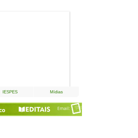
Fundação
Esperança
IESPES
Mídias
Email
:
co