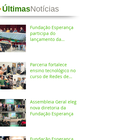
Últimas
Notícias
Fundação Esperança
participa do
lançamento da
Coletânea de
Arborização Urbana da
Região Norte e reforça
compromisso com a
Parceria fortalece
preservação do meio
ensino tecnológico no
ambiente
curso de Redes de
Computadores do
IESPES
Assembleia Geral elege
nova diretoria da
Fundação Esperança
Fundação Esperança