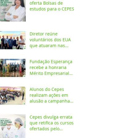
oferta Bolsas de
estudos para o CEPES
Diretor reúne
voluntários dos EUA
que atuaram nas
primeiras décadas da
Fundação Esperança
Fundação Esperança
recebe a honraria
Mérito Empresarial
2020 na festa Melhores
do Ano
Alunos do Cepes
realizam ações em
alusão a campanha
Outubro Rosa
Cepes divulga errata
que retifica os cursos
ofertados pelo
Programa de Bolsa de