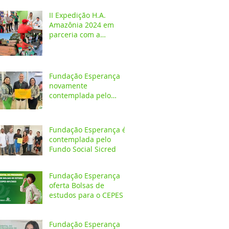
crianças e adolescentes
II Expedição H.A.
Amazônia 2024 em
parceria com a
Fundação Esperança
Fundação Esperança
novamente
contemplada pelo
Fundo Social Sicredi
Fundação Esperança é
contemplada pelo
Fundo Social Sicred
Fundação Esperança
oferta Bolsas de
estudos para o CEPES
Fundação Esperança