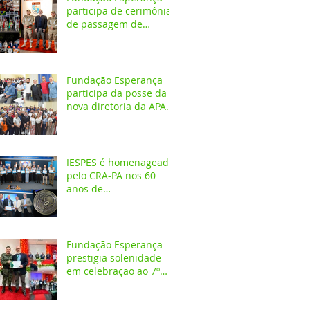
participa de cerimônia
de passagem de
comando do 4º GBM
em Santarém
Fundação Esperança
participa da posse da
nova diretoria da APAE
Santarém
IESPES é homenageado
pelo CRA-PA nos 60
anos de
regulamentação da
profissão de
Administrador
Fundação Esperança
prestigia solenidade
em celebração ao 7º
aniversário da 1ª
CIPAMB