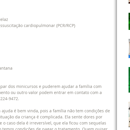
elaz
e ressuscitação cardiopulmonar (PCR/RCP) 
Santana
ipar dos minicursos e puderem ajudar a família com 
nto ou outro valor podem entrar em contato com a 
9224-9472.
a ajuda é bem vinda, pois a família não tem condições de 
ituação da criança é complicada. Ela sente dores por 
 o caso dela é irreversível, que ela ficou com sequelas 
ão temos condições de pagar o tratamento. Quem quiser 