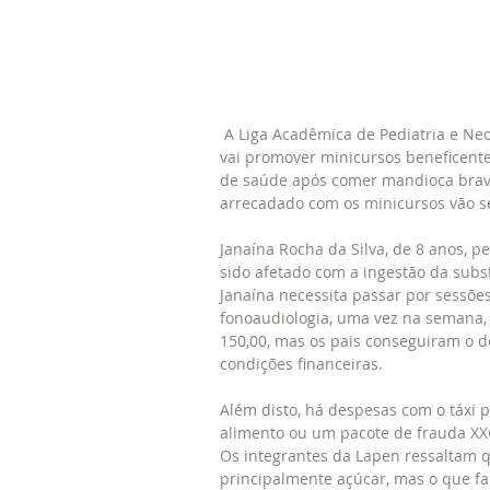
 A Liga Acadêmica de Pediatria e Neonatologia (Lapen), do curso de Enfermagem do Iespes, 
vai promover minicursos beneficente
de saúde após comer mandioca brava,
arrecadado com os minicursos vão s
Janaína Rocha da Silva, de 8 anos, 
sido afetado com a ingestão da subst
Janaína necessita passar por sessões
fonoaudiologia, uma vez na semana, 
150,00, mas os pais conseguiram o d
condições financeiras.
Além disto, há despesas com o táxi pa
alimento ou um pacote de frauda XXG 
Os integrantes da Lapen ressaltam q
principalmente açúcar, mas o que falt