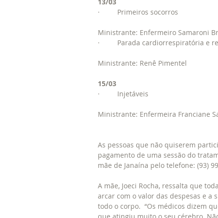
13/03
·         Primeiros socorros 
Ministrante: Enfermeiro Samaroni Br
·         Parada cardiorrespiratória 
Ministrante: Renê Pimentel
15/03
·         Injetáveis 
Ministrante: Enfermeira Franciane 
As pessoas que não quiserem partic
pagamento de uma sessão do tratame
mãe de Janaína pelo telefone: (93) 9
A mãe, Joeci Rocha, ressalta que tod
arcar com o valor das despesas e a s
todo o corpo.  “Os médicos dizem que
que atingiu muito o seu cérebro. N