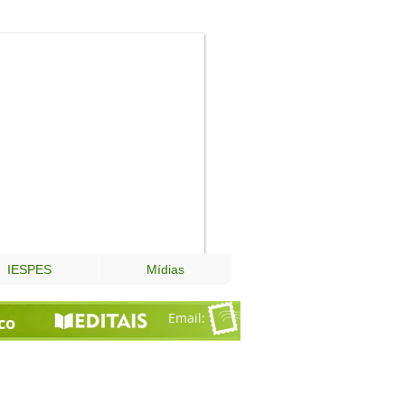
Fundação
Esperança
IESPES
Mídias
Email
:
co