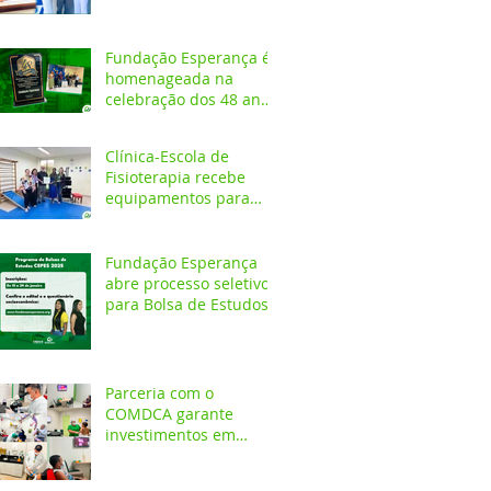
Fundação Esperança é
homenageada na
celebração dos 48 anos
da APAE
Clínica-Escola de
Fisioterapia recebe
equipamentos para
atendimentos
Neurofuncionais
Fundação Esperança
abre processo seletivo
para Bolsa de Estudos
no CEPES
Parceria com o
COMDCA garante
investimentos em
espaços destinados ao
atendimento de