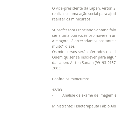
O vice-presidente da Lapen, Airton S
realizasse uma ação social para ajud
realizar os minicursos.
“A professora Franciane Santana falo
seria uma boa vocês promoverem uma 
Até agora, já arrecadamos bastante a
muito”, disse.
Os minicursos serão ofertados nos di
Quem quiser se inscrever para algu
da Lapen: Airton Sanata (99193-9137)
2663).
Confira os minicursos:
12/03
·         Análise de exame de imagem
Ministrante: Fisioterapeuta Fábio Ab