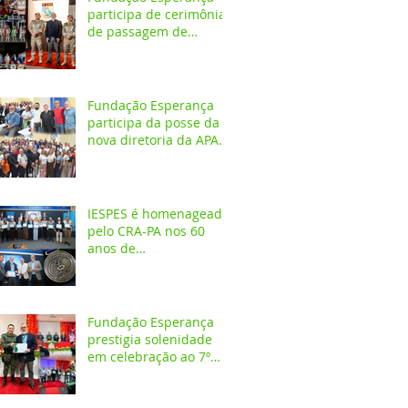
participa de cerimônia
de passagem de
comando do 4º GBM
em Santarém
Fundação Esperança
participa da posse da
nova diretoria da APAE
Santarém
IESPES é homenageado
pelo CRA-PA nos 60
anos de
regulamentação da
profissão de
Administrador
Fundação Esperança
prestigia solenidade
em celebração ao 7º
aniversário da 1ª
CIPAMB