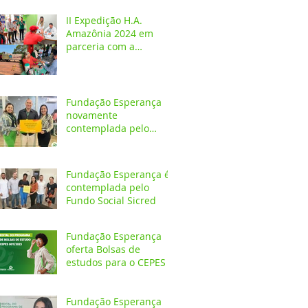
crianças e adolescentes
II Expedição H.A.
Amazônia 2024 em
parceria com a
Fundação Esperança
Fundação Esperança
novamente
contemplada pelo
Fundo Social Sicredi
Fundação Esperança é
contemplada pelo
Fundo Social Sicred
Fundação Esperança
oferta Bolsas de
estudos para o CEPES
Fundação Esperança