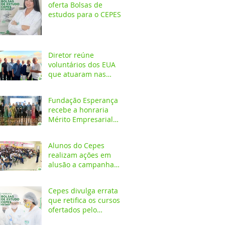
oferta Bolsas de
estudos para o CEPES
Diretor reúne
voluntários dos EUA
que atuaram nas
primeiras décadas da
Fundação Esperança
Fundação Esperança
recebe a honraria
Mérito Empresarial
2020 na festa Melhores
do Ano
Alunos do Cepes
realizam ações em
alusão a campanha
Outubro Rosa
Cepes divulga errata
que retifica os cursos
ofertados pelo
Programa de Bolsa de