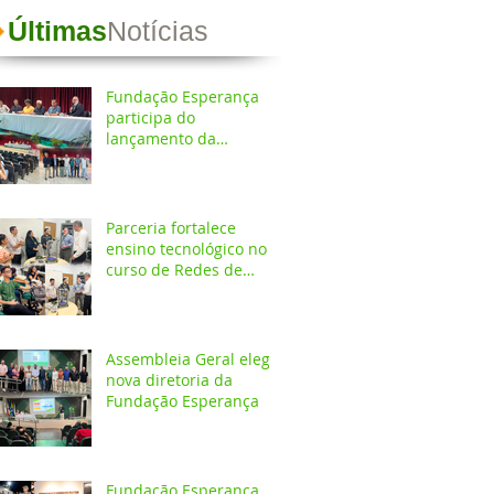
Últimas
Notícias
Fundação Esperança
participa do
lançamento da
Coletânea de
Arborização Urbana da
Região Norte e reforça
compromisso com a
Parceria fortalece
preservação do meio
ensino tecnológico no
ambiente
curso de Redes de
Computadores do
IESPES
Assembleia Geral elege
nova diretoria da
Fundação Esperança
Fundação Esperança