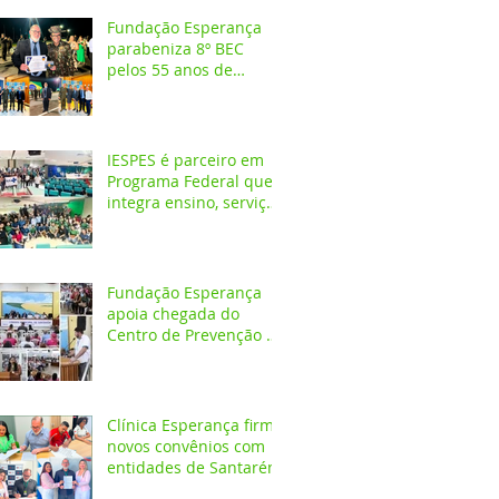
Fundação Esperança
parabeniza 8º BEC
pelos 55 anos de
atuação na Amazônia
IESPES é parceiro em
Programa Federal que
integra ensino, serviços
em saúde e
comunidade pela
transformação digital
do SUS
Fundação Esperança
apoia chegada do
Centro de Prevenção do
Câncer em Santarém e
destaca oportunidades
para formação
acadêmica
Clínica Esperança firma
novos convênios com
entidades de Santarém