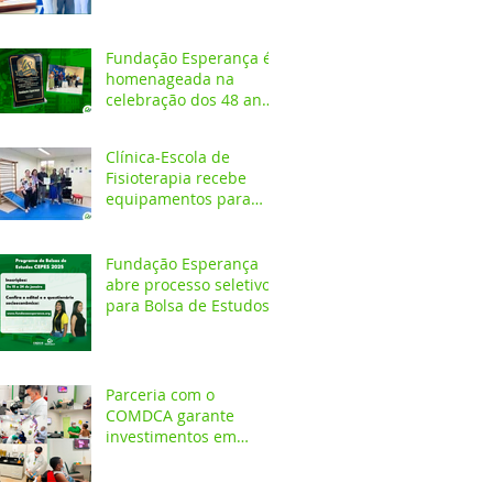
Fundação Esperança é
homenageada na
celebração dos 48 anos
da APAE
Clínica-Escola de
Fisioterapia recebe
equipamentos para
atendimentos
Neurofuncionais
Fundação Esperança
abre processo seletivo
para Bolsa de Estudos
no CEPES
Parceria com o
COMDCA garante
investimentos em
espaços destinados ao
atendimento de