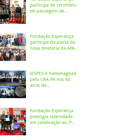
participa de cerimônia
de passagem de
comando do 4º GBM
em Santarém
Fundação Esperança
participa da posse da
nova diretoria da APAE
Santarém
IESPES é homenageado
pelo CRA-PA nos 60
anos de
regulamentação da
profissão de
Administrador
Fundação Esperança
prestigia solenidade
em celebração ao 7º
aniversário da 1ª
CIPAMB