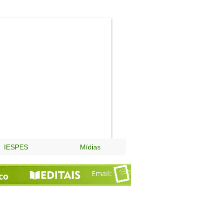
Fundação
Esperança
IESPES
Mídias
Email
:
co