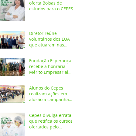
oferta Bolsas de
estudos para o CEPES
Diretor reúne
voluntários dos EUA
que atuaram nas
primeiras décadas da
Fundação Esperança
Fundação Esperança
recebe a honraria
Mérito Empresarial
2020 na festa Melhores
do Ano
Alunos do Cepes
realizam ações em
alusão a campanha
Outubro Rosa
Cepes divulga errata
que retifica os cursos
ofertados pelo
Programa de Bolsa de