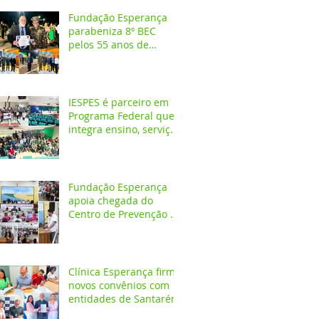
Fundação Esperança
parabeniza 8º BEC
pelos 55 anos de
atuação na Amazônia
IESPES é parceiro em
Programa Federal que
integra ensino, serviços
em saúde e
comunidade pela
transformação digital
do SUS
Fundação Esperança
apoia chegada do
Centro de Prevenção do
Câncer em Santarém e
destaca oportunidades
para formação
acadêmica
Clínica Esperança firma
novos convênios com
entidades de Santarém