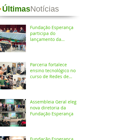
Últimas
Notícias
Fundação Esperança
participa do
lançamento da
Coletânea de
Arborização Urbana da
Região Norte e reforça
compromisso com a
Parceria fortalece
preservação do meio
ensino tecnológico no
ambiente
curso de Redes de
Computadores do
IESPES
Assembleia Geral elege
nova diretoria da
Fundação Esperança
Fundação Esperança