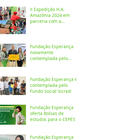
crianças e adolescentes
II Expedição H.A.
Amazônia 2024 em
parceria com a
Fundação Esperança
Fundação Esperança
novamente
contemplada pelo
Fundo Social Sicredi
Fundação Esperança é
contemplada pelo
Fundo Social Sicred
Fundação Esperança
oferta Bolsas de
estudos para o CEPES
Fundação Esperança