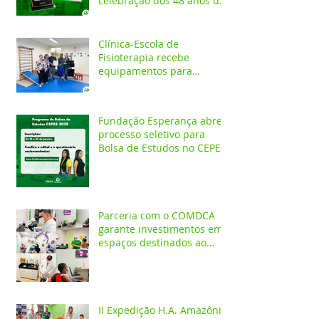
celebração dos 48 anos da
APAE
Clínica-Escola de
Fisioterapia recebe
equipamentos para
atendimentos
Neurofuncionais
Fundação Esperança abre
processo seletivo para
Bolsa de Estudos no CEPES
Parceria com o COMDCA
garante investimentos em
espaços destinados ao
atendimento de crianças e
adolescentes
II Expedição H.A. Amazônia