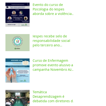
Evento do curso de
Psicologia do Iespes
aborda sobre a violência
doméstica em Santarém
Iespes recebe selo de
responsabilidade social
pelo terceiro ano
consecutivo
Curso de Enfermagem
promove evento alusivo a
campanha Novembro Azul
com palestras on-line
Temática
Desaprendizagem é
debatida com diretores da
rede pública em evento no