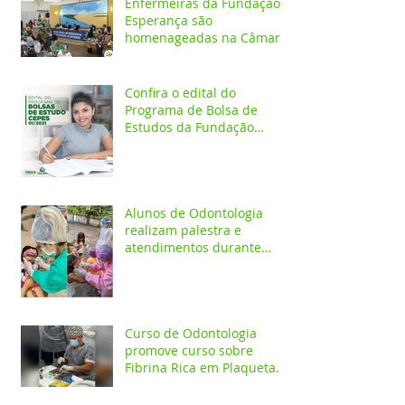
Enfermeiras da Fundação
Esperança são
homenageadas na Câmara
dos Vereadores
Confira o edital do
Programa de Bolsa de
Estudos da Fundação
Esperança/CEPES
Alunos de Odontologia
realizam palestra e
atendimentos durante
ação em comunidade
indígena
Curso de Odontologia
promove curso sobre
Fibrina Rica em Plaquetas
e Plasma gel para alunos e
profis