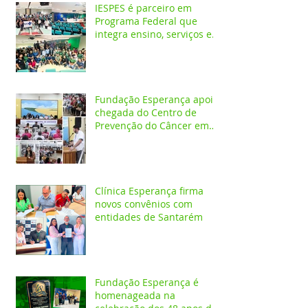
IESPES é parceiro em
Programa Federal que
integra ensino, serviços em
saúde e comunidade pela
transformação digital do
SUS
Fundação Esperança apoia
chegada do Centro de
Prevenção do Câncer em
Santarém e destaca
oportunidades para
formação acadêmica
Clínica Esperança firma
novos convênios com
entidades de Santarém
Fundação Esperança é
homenageada na