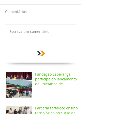
Comentários
Escreva um comentário
Fundação Esperança
participa do lançamento
da Coletânea de
Arborização Urbana da
Região Norte e reforça
compromisso com a
preservação do meio
ambiente
Parceria fortalece ensino
tecnológico no curso de