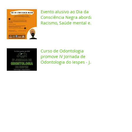
Iespes
Evento alusivo ao Dia da
Consciência Negra aborda
Racismo, Saúde mental e
construção identitária
Curso de Odontologia
promove IV Jornada de
Odontologia do Iespes - JOI
com palestras on-line
Curso de Enfermagem
promove evento on-line
alusivo a campanha
Outubro Rosa
Clínica-Escola de Psicologia