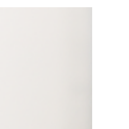
bora
dor
Trabalhe Conosco