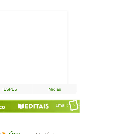
Fundação
Esperança
IESPES
Mídias
Email
:
co