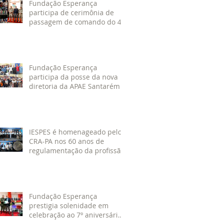
Fundação Esperança
participa de cerimônia de
passagem de comando do 4º
GBM em Santarém
Fundação Esperança
participa da posse da nova
diretoria da APAE Santarém
IESPES é homenageado pelo
CRA-PA nos 60 anos de
regulamentação da profissão
de Administrador
Fundação Esperança
prestigia solenidade em
celebração ao 7º aniversário