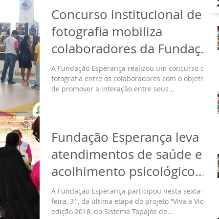
Concurso institucional de
fotografia mobiliza
colaboradores da Fundação
Esperança
A Fundação Esperança realizou um concurso de
fotografia entre os colaboradores com o objetivo
de promover a interação entre seus...
Fundação Esperança leva
atendimentos de saúde e
acolhimento psicológico
para o 'Viva a Vida'
A Fundação Esperança participou nesta sexta-
feira, 31, da última etapa do projeto “Viva a Vida”,
edição 2018, do Sistema Tapajós de...