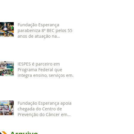
da 1ª CIPAMB
Fundação Esperança
parabeniza 8º BEC pelos 55
anos de atuação na
Amazônia
IESPES é parceiro em
Programa Federal que
integra ensino, serviços em
saúde e comunidade pela
transformação digital do SUS
Fundação Esperança apoia
chegada do Centro de
Prevenção do Câncer em
Santarém e destaca
oportunidades para
formação acadêmica