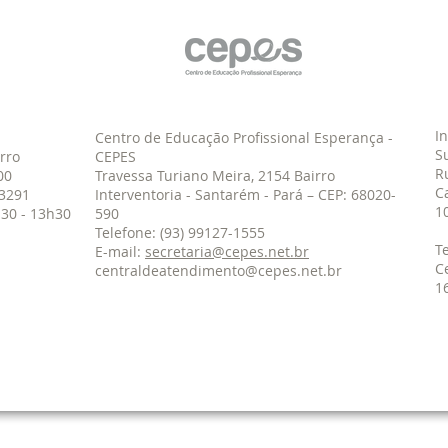
I
Centro de Educação Profissional Esperança -
S
rro
CEPES
R
00
Travessa Turiano Meira, 2154 Bairro
C
2-3291
Interventoria - Santarém - Pará – CEP: 68020-
1
30 - 13h30
590
Telefone: (93) 99127-1555
T
E-mail:
secretaria@cepes.net.br
C
centraldeatendimento@cepes.net.br
1