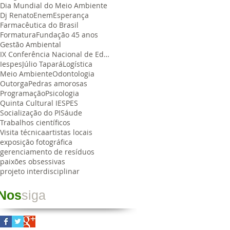
Dia Mundial do Meio Ambiente
Dj Renato
Enem
Esperança
Farmacêutica do Brasil
Formatura
Fundação 45 anos
Gestão Ambiental
IX Conferência Nacional de Educação Farmacêutica
Iespes
Júlio Tapará
Logística
Meio Ambiente
Odontologia
Outorga
Pedras amorosas
Programação
Psicologia
Quinta Cultural IESPES
Socialização do PI
Sáude
Trabalhos científicos
Visita técnica
artistas locais
exposição fotográfica
gerenciamento de resíduos
paixões obsessivas
projeto interdisciplinar
Nos
siga