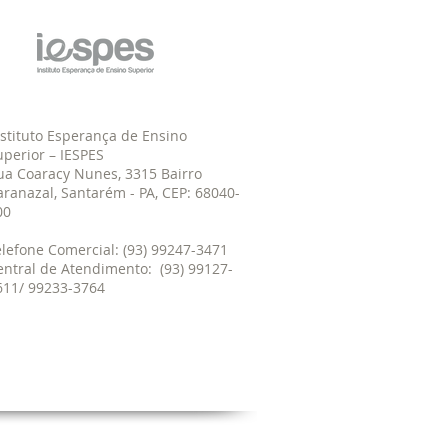
nstituto Esperança de Ensino
uperior – IESPES
ua Coaracy Nunes, 3315 Bairro
aranazal, Santarém - PA, CEP: 68040-
00
elefone Comercial: (93) 99247-3471
entral de Atendimento: (93) 99127-
611/ 99233-3764