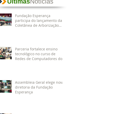
Últimas
Notícias
Fundação Esperança
participa do lançamento da
Coletânea de Arborização
Urbana da Região Norte e
reforça compromisso com a
preservação do meio
ambiente
Parceria fortalece ensino
tecnológico no curso de
Redes de Computadores do
IESPES
Assembleia Geral elege nova
diretoria da Fundação
Esperança