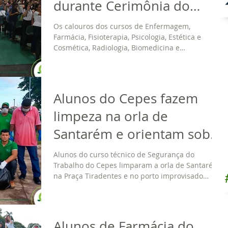
durante Cerimônia do
Jaleco no Iespes
Os calouros dos cursos de Enfermagem,
Farmácia, Fisioterapia, Psicologia, Estética e
Cosmética, Radiologia, Biomedicina e
Odontologia...
Alunos do Cepes fazem
limpeza na orla de
Santarém e orientam sobre
destinação correta do lixo
Alunos do curso técnico de Segurança do
Trabalho do Cepes limparam a orla de Santarém,
na Praça Tiradentes e no porto improvisado
próximo...
Alunos de Farmácia do