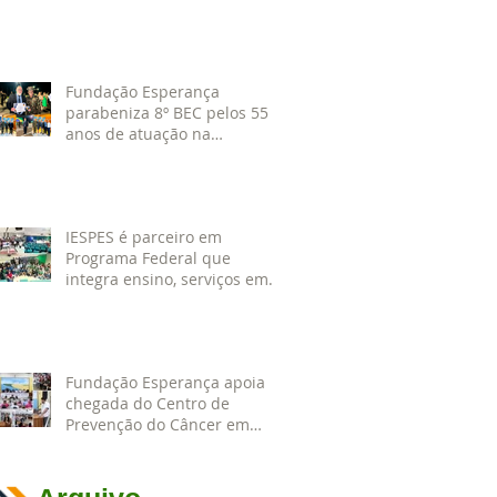
da 1ª CIPAMB
Fundação Esperança
parabeniza 8º BEC pelos 55
anos de atuação na
Amazônia
IESPES é parceiro em
Programa Federal que
integra ensino, serviços em
saúde e comunidade pela
transformação digital do SUS
Fundação Esperança apoia
chegada do Centro de
Prevenção do Câncer em
Santarém e destaca
oportunidades para
formação acadêmica