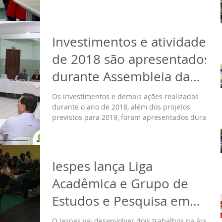
Investimentos e atividades
de 2018 são apresentados
durante Assembleia da
Fundação Esperança
Os investimentos e demais ações realizadas
durante o ano de 2018, além dos projetos
previstos para 2019, foram apresentados durante
a...
Iespes lança Liga
Acadêmica e Grupo de
Estudos e Pesquisa em
Gerontologia Biomédica na
O Iespes vai desenvolver dois trabalhos na área