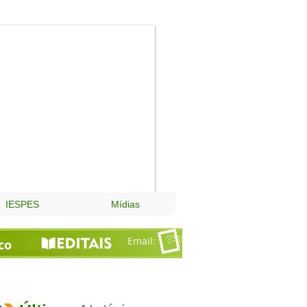
Fundação
Esperança
IESPES
Mídias
Email
:
co