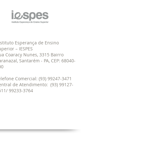
nstituto Esperança de Ensino
uperior – IESPES
ua Coaracy Nunes, 3315 Bairro
aranazal, Santarém - PA, CEP: 68040-
00
elefone Comercial: (93) 99247-3471
entral de Atendimento: (93) 99127-
611/ 99233-3764