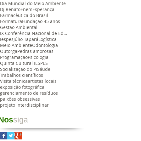
Dia Mundial do Meio Ambiente
Dj Renato
Enem
Esperança
Farmacêutica do Brasil
Formatura
Fundação 45 anos
Gestão Ambiental
IX Conferência Nacional de Educação Farmacêutica
Iespes
Júlio Tapará
Logística
Meio Ambiente
Odontologia
Outorga
Pedras amorosas
Programação
Psicologia
Quinta Cultural IESPES
Socialização do PI
Sáude
Trabalhos científicos
Visita técnica
artistas locais
exposição fotográfica
gerenciamento de resíduos
paixões obsessivas
projeto interdisciplinar
Nos
siga