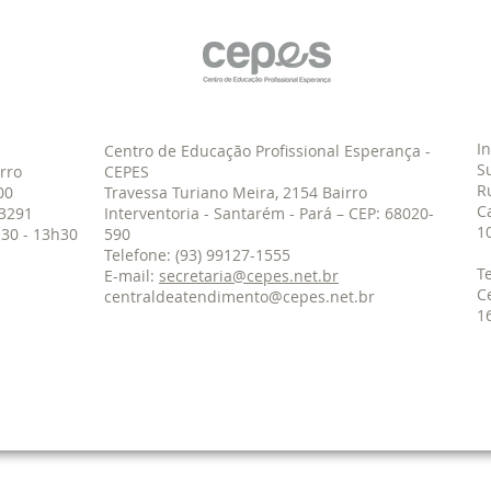
I
Centro de Educação Profissional Esperança -
S
rro
CEPES
R
00
Travessa Turiano Meira, 2154 Bairro
C
2-3291
Interventoria - Santarém - Pará – CEP: 68020-
1
30 - 13h30
590
Telefone: (93) 99127-1555
T
E-mail:
secretaria@cepes.net.br
C
centraldeatendimento@cepes.net.br
1