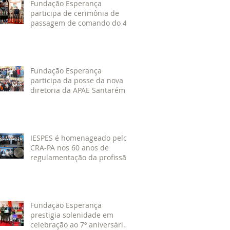
Fundação Esperança
participa de cerimônia de
passagem de comando do 4º
GBM em Santarém
Fundação Esperança
participa da posse da nova
diretoria da APAE Santarém
IESPES é homenageado pelo
CRA-PA nos 60 anos de
regulamentação da profissão
de Administrador
Fundação Esperança
prestigia solenidade em
celebração ao 7º aniversário