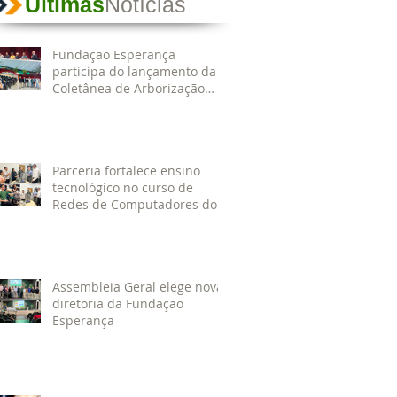
Últimas
Notícias
Fundação Esperança
participa do lançamento da
Coletânea de Arborização
Urbana da Região Norte e
reforça compromisso com a
preservação do meio
ambiente
Parceria fortalece ensino
tecnológico no curso de
Redes de Computadores do
IESPES
Assembleia Geral elege nova
diretoria da Fundação
Esperança