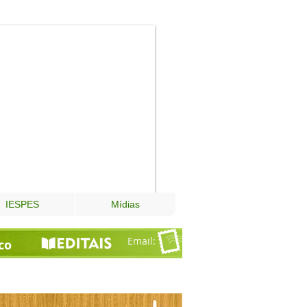
Fundação
Esperança
IESPES
Mídias
Email
:
co