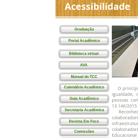
Acessibilidade
Graduação
Portal Acadêmico
Biblioteca virtual
AVA
Manual do TCC
Calendário Acadêmico
O princípio
igualdade, 
Guia Acadêmico
pessoas com 
13.146/2015 –
Secretaria Acadêmica
Reconhecend
colaborado
Revista Em Foco
infraestrut
colaborador
Comissões
Educacional