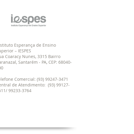
nstituto Esperança de Ensino
uperior – IESPES
ua Coaracy Nunes, 3315 Bairro
aranazal, Santarém - PA, CEP: 68040-
00
elefone Comercial: (93) 99247-3471
entral de Atendimento: (93) 99127-
611/ 99233-3764