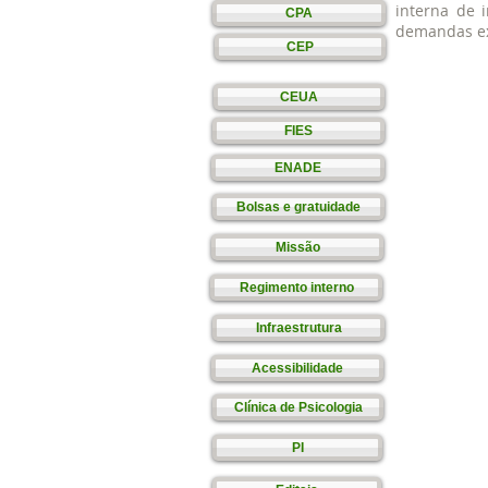
interna de 
CPA
demandas ex
CEP
CEUA
FIES
ENADE
Bolsas e gratuidade
Missão
Regimento interno
Infraestrutura
Acessibilidade
Clínica de Psicologia
PI