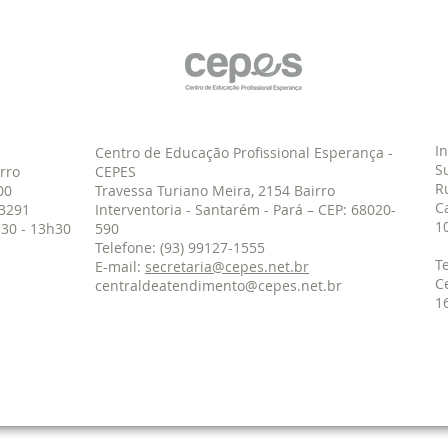
I
Centro de Educação Profissional Esperança -
S
rro
CEPES
R
00
Travessa Turiano Meira, 2154 Bairro
C
2-3291
Interventoria - Santarém - Pará – CEP: 68020-
1
30 - 13h30
590
Telefone: (93) 99127-1555
T
E-mail:
secretaria@cepes.net.br
C
centraldeatendimento@cepes.net.br
1