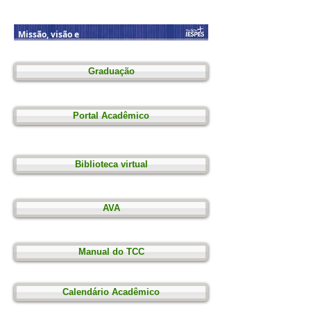
bora
dor
Missão, visão e
Trabalhe Conosco
valores
Graduação
Portal Acadêmico
Biblioteca virtual
AVA
Manual do TCC
Calendário Acadêmico