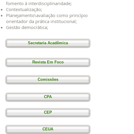
fomento à interdisciplinaridade;
Contextualização;
Planejamento\avaliação como princípio
orientador da prática institucional;
Gestão democrática;
Secretaria Acadêmica
Revista Em Foco
Comissões
CPA
CEP
CEUA