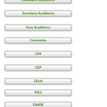
Calendário Acadêmico
Secretaria Acadêmica
Guia Acadêmico
Comissões
CPA
CEP
CEUA
FIES
ENADE