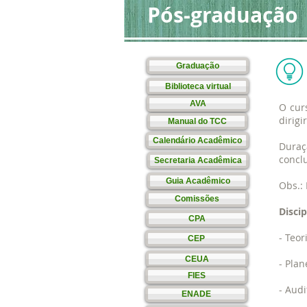
Pós-graduação
Graduação
Biblioteca virtual
AVA
O cur
dirigi
Manual do TCC
Calendário Acadêmico
Duraç
conclu
Secretaria Acadêmica
Guia Acadêmico
Obs.:
Comissões
Discip
CPA
- Teo
CEP
CEUA
- Pla
FIES
- Audi
ENADE