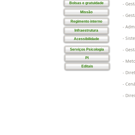
Bolsas e gratuidade
- Ges
Missão
- Ges
Regimento interno
- Admi
Infraestrutura
- Sis
Acessibilidade
- Ges
Serviços Psicologia
PI
- Met
Editais
- Dire
- Cen
- Dire