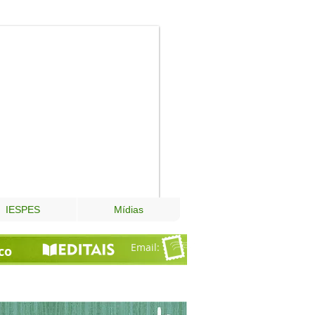
Fundação
Esperança
IESPES
Mídias
Email
:
co