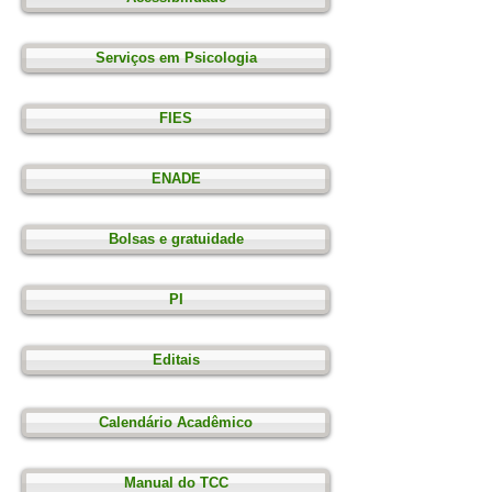
Serviços em Psicologia
FIES
ENADE
Bolsas e gratuidade
PI
Editais
Calendário Acadêmico
Manual do TCC