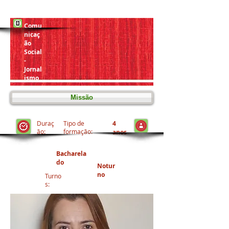
bora
dor
Comu
Trabalhe Conosco
nicaç
ão
Social
-
Jornal
ismo
Missão
Duraç
Tipo de
4
ão:
formação:
anos
Bacharela
do
Notur
no
Turno
s: