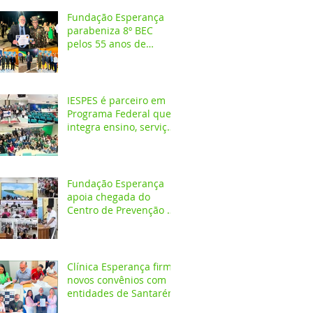
Fundação Esperança
parabeniza 8º BEC
pelos 55 anos de
atuação na Amazônia
IESPES é parceiro em
Programa Federal que
integra ensino, serviços
em saúde e
comunidade pela
transformação digital
do SUS
Fundação Esperança
apoia chegada do
Centro de Prevenção do
Câncer em Santarém e
destaca oportunidades
para formação
acadêmica
Clínica Esperança firma
novos convênios com
entidades de Santarém