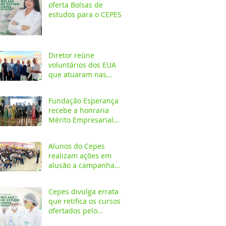
oferta Bolsas de
estudos para o CEPES
Diretor reúne
voluntários dos EUA
que atuaram nas
primeiras décadas da
Fundação Esperança
Fundação Esperança
recebe a honraria
Mérito Empresarial
2020 na festa Melhores
do Ano
Alunos do Cepes
realizam ações em
alusão a campanha
Outubro Rosa
Cepes divulga errata
que retifica os cursos
ofertados pelo
Programa de Bolsa de