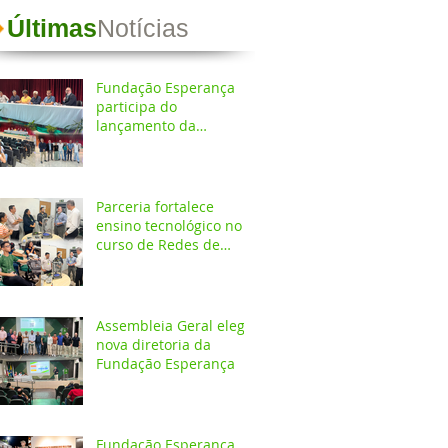
Últimas
Notícias
Fundação Esperança
participa do
lançamento da
Coletânea de
Arborização Urbana da
Região Norte e reforça
compromisso com a
Parceria fortalece
preservação do meio
ensino tecnológico no
ambiente
curso de Redes de
Computadores do
IESPES
Assembleia Geral elege
nova diretoria da
Fundação Esperança
Fundação Esperança