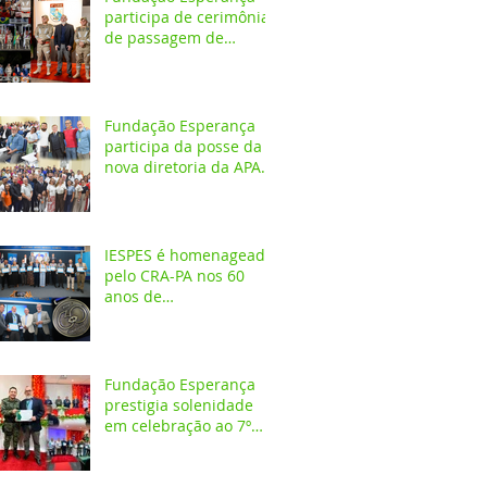
participa de cerimônia
de passagem de
comando do 4º GBM
em Santarém
Fundação Esperança
participa da posse da
nova diretoria da APAE
Santarém
IESPES é homenageado
pelo CRA-PA nos 60
anos de
regulamentação da
profissão de
Administrador
Fundação Esperança
prestigia solenidade
em celebração ao 7º
aniversário da 1ª
CIPAMB