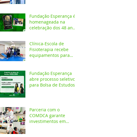
Fundação Esperança é
homenageada na
celebração dos 48 anos
da APAE
Clínica-Escola de
Fisioterapia recebe
equipamentos para
atendimentos
Neurofuncionais
Fundação Esperança
abre processo seletivo
para Bolsa de Estudos
no CEPES
Parceria com o
COMDCA garante
investimentos em
espaços destinados ao
atendimento de