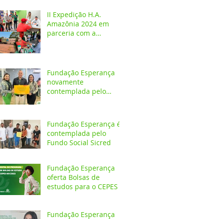
crianças e adolescentes
II Expedição H.A.
Amazônia 2024 em
parceria com a
Fundação Esperança
Fundação Esperança
novamente
contemplada pelo
Fundo Social Sicredi
Fundação Esperança é
contemplada pelo
Fundo Social Sicred
Fundação Esperança
oferta Bolsas de
estudos para o CEPES
Fundação Esperança