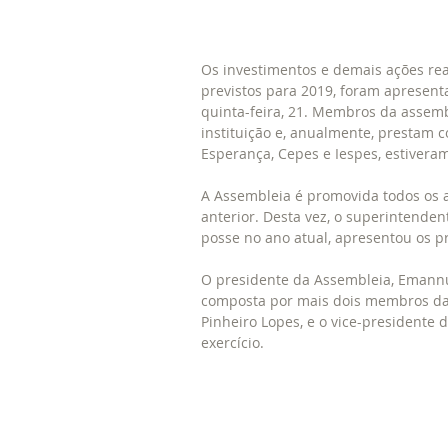
Os investimentos e demais ações rea
previstos para 2019, foram apresent
quinta-feira, 21. Membros da assembl
instituição e, anualmente, prestam c
Esperança, Cepes e Iespes, estivera
A Assembleia é promovida todos os a
anterior. Desta vez, o superintende
posse no ano atual, apresentou os p
O presidente da Assembleia, Emannu
composta por mais dois membros da di
Pinheiro Lopes, e o vice-presidente
exercício.