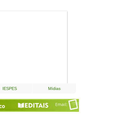
Fundação
Esperança
IESPES
Mídias
Email
:
co