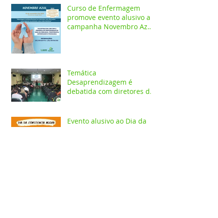
Curso de Enfermagem
promove evento alusivo a
campanha Novembro Azul
com palestras on-line
Temática
Desaprendizagem é
debatida com diretores da
rede pública em evento no
Iespes
Evento alusivo ao Dia da
Consciência Negra aborda
Racismo, Saúde mental e
construção identitária
Curso de Odontologia
promove IV Jornada de
Odontologia do Iespes - JOI
com palestras on-line