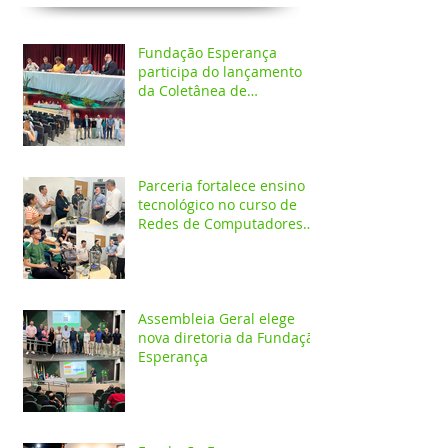
Fundação Esperança
participa do lançamento
da Coletânea de
Arborização Urbana da
Região Norte e reforça
compromisso com a
preservação do meio
ambiente
Parceria fortalece ensino
tecnológico no curso de
Redes de Computadores
do IESPES
Assembleia Geral elege
nova diretoria da Fundação
Esperança