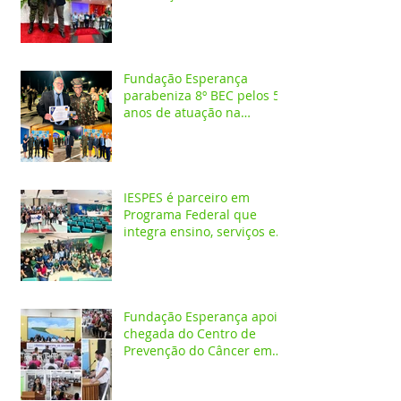
aniversário da 1ª CIPAMB
Fundação Esperança
parabeniza 8º BEC pelos 55
anos de atuação na
Amazônia
IESPES é parceiro em
Programa Federal que
integra ensino, serviços em
saúde e comunidade pela
transformação digital do
SUS
Fundação Esperança apoia
chegada do Centro de
Prevenção do Câncer em
Santarém e destaca
oportunidades para