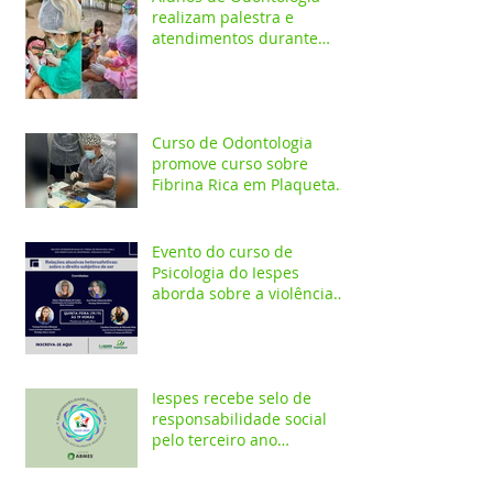
realizam palestra e
atendimentos durante
ação em comunidade
indígena
Curso de Odontologia
promove curso sobre
Fibrina Rica em Plaquetas
e Plasma gel para alunos e
profis
Evento do curso de
Psicologia do Iespes
aborda sobre a violência
doméstica em Santarém
Iespes recebe selo de
responsabilidade social
pelo terceiro ano
consecutivo