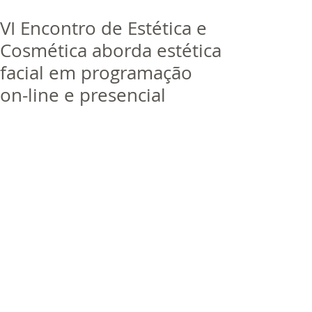
bora
dor
VI Encontro de Estética e
Trabalhe Conosco
Cosmética aborda estética
facial em programação
on-line e presencial